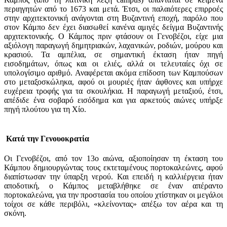
περιηγητών από το 1673 και μετά. Έτσι, οι παλαιότερες επιρροές
στην αρχιτεκτονική ανάγονται στη Βυζαντινή εποχή, παρόλο που
στον Κάμπο δεν έχει διασωθεί κανένα αμιγές δείγμα Βυζαντινής
αρχιτεκτονικής. Ο Κάμπος πριν φτάσουν οι Γενοβέζοι, είχε μια
αξιόλογη παραγωγή δημητριακών, λαχανικών, ροδιών, μούρου και
κρασιού. Τα αμπέλια, σε σημαντική έκταση ήταν πηγή
εισοδημάτων, όπως και οι ελιές, αλλά οι τελευταίες όχι σε
υπολογίσιμο αριθμό. Αναφέρεται ακόμα επίδοση των Καμπούσων
στο μεταξοσκώληκα, αφού οι μουριές ήταν άφθονες και υπήρχε
ευχέρεια τροφής για τα σκουλήκια. Η παραγωγή μεταξιού, έτσι,
απέδιδε ένα σοβαρό εισόδημα και για αρκετούς αιώνες υπήρξε
πηγή πλούτου για τη Χίο.
Κατά την Γενουοκρατία
Οι Γενοβέζοι, από τον 13ο αιώνα, αξιοποίησαν τη έκταση του
Κάμπου δημιουργώντας τους εκτεταμένους πορτοκαλεώνες, αφού
διαπίστωσαν την ύπαρξη νερού. Και επειδή η καλλιέργεια ήταν
αποδοτική, ο Κάμπος μεταβλήθηκε σε έναν απέραντο
πορτοκαλεώνα, για την προστασία του οποίου χτίστηκαν οι μεγάλοι
τοίχοι σε κάθε περιβόλι, «κλείνοντας» απέξω τον αέρα και τη
σκόνη.