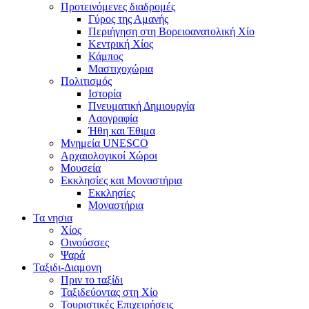
Προτεινόμενες διαδρομές
Γύρος της Αμανής
Περιήγηση στη Βορειοανατολική Χίο
Κεντρική Χίος
Κάμπος
Μαστιχοχώρια
Πολιτισμός
Ιστορία
Πνευματική Δημιουργία
Λαογραφία
Ήθη και Έθιμα
Μνημεία UNESCO
Αρχαιολογικοί Χώροι
Μουσεία
Εκκλησίες και Μοναστήρια
Εκκλησίες
Μοναστήρια
Τα νησια
Χίος
Οινούσσες
Ψαρά
Ταξιδι-Διαμονη
Πριν το ταξίδι
Ταξιδεύοντας στη Χίο
Τουριστικές Επιχειρήσεις