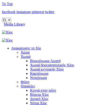
To Top
facebook
instagram
pinterest
twitter
Media Library
Ανακαλυψτε τη Χίο
Χώρα
Χωριά
Βορειόχωρα: Αμανή
Χωριά βορειανατολικής Χίου
Χωριά κεντρικής Χίου
Καμπόχωρα
Νοτιόχωρα
Φύση
Παραλίες
Κοντά στην πόλη
Βόρεια Χίος
Δυτική Χίος
Νότια Χίος