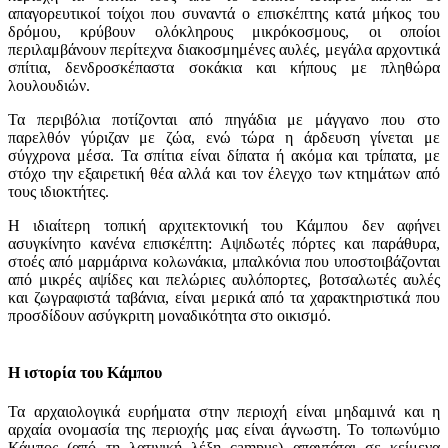
απαγορευτικοί τοίχοι που συναντά ο επισκέπτης κατά μήκος του
δρόμου, κρύβουν ολόκληρους μικρόκοσμους, οι οποίοι
περιλαμβάνουν περίτεχνα διακοσμημένες αυλές, μεγάλα αρχοντικά
σπίτια, δενδροσκέπαστα σοκάκια και κήπους με πληθώρα
λουλουδιών.
Τα περιβόλια ποτίζονται από πηγάδια με μάγγανο που στο
παρελθόν γύριζαν με ζώα, ενώ τώρα η άρδευση γίνεται με
σύγχρονα μέσα. Τα σπίτια είναι δίπατα ή ακόμα και τρίπατα, με
στόχο την εξαιρετική θέα αλλά και τον έλεγχο των κτημάτων από
τους ιδιοκτήτες.
Η ιδιαίτερη τοπική αρχιτεκτονική του Κάμπου δεν αφήνει
ασυγκίνητο κανένα επισκέπτη: Αψιδωτές πόρτες και παράθυρα,
στοές από μαρμάρινα κολωνάκια, μπαλκόνια που υποστοιβάζονται
από μικρές αψίδες και πελώριες αυλόπορτες, βοτσαλωτές αυλές
και ζωγραφιστά ταβάνια, είναι μερικά από τα χαρακτηριστικά που
προσδίδουν ασύγκριτη μοναδικότητα στο οικισμό.
Η ιστορία του Κάμπου
Τα αρχαιολογικά ευρήματα στην περιοχή είναι μηδαμινά και η
αρχαία ονομασία της περιοχής μας είναι άγνωστη. Το τοπωνύμιο
Κάμπος (από τη λατινική λέξη campus) απαντάται σε κείμενα