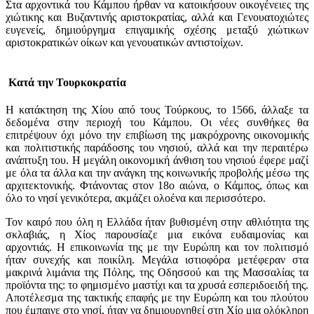
Στα αρχοντικά του Κάμπου ήρθαν να κατοικήσουν οικογένειες της
χιώτικης και Βυζαντινής αριστοκρατίας, αλλά και Γενουατοχιώτες
ευγενείς, δημιούργημα επιγαμικής σχέσης μεταξύ χιώτικων
αριστοκρατικών οίκων και γενουατικών αντιστοίχων.
Κατά την Τουρκοκρατία
Η κατάκτηση της Χίου από τους Τούρκους, το 1566, άλλαξε τα
δεδομένα στην περιοχή του Κάμπου. Οι νέες συνθήκες θα
επιτρέψουν όχι μόνο την επιβίωση της μακρόχρονης οικονομικής
και πολιτιστικής παράδοσης του νησιού, αλλά και την περαιτέρω
ανάπτυξη του. Η μεγάλη οικονομική άνθιση του νησιού έφερε μαζί
με όλα τα άλλα και την ανάγκη της κοινωνικής προβολής μέσω της
αρχιτεκτονικής. Φτάνοντας στον 18ο αιώνα, ο Κάμπος, όπως και
όλο το νησί γενικότερα, ακμάζει ολοένα και περισσότερο.
Τον καιρό που όλη η Ελλάδα ήταν βυθισμένη στην αθλιότητα της
σκλαβιάς, η Χίος παρουσίαζε μια εικόνα ευδαιμονίας και
αρχοντιάς. Η επικοινωνία της με την Ευρώπη και τον πολιτισμό
ήταν συνεχής και ποικίλη. Μεγάλα ιστιοφόρα μετέφεραν στα
μακρινά λιμάνια της Πόλης, της Οδησσού και της Μασσαλίας τα
προϊόντα της: το φημισμένο μαστίχι και τα χρυσά εσπεριδοειδή της.
Αποτέλεσμα της τακτικής επαφής με την Ευρώπη και του πλούτου
που έμπαινε στο νησί, ήταν να δημιουργηθεί στη Χίο μια ολόκληρη