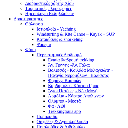
Διαδραστικός χάρτης Χίου
Τουριστικές πληροφορίες
Ημερολόγιο Εκδηλώσεων
Δραστηριοτητες
Θάλασσα
Ιστιοπλοΐα - Yachting
Windsurfing & Kite Canoe – Kayak – SUP
Καταδύσεις & snorkeling
Ψάρεμα
Φύση
Περιπατητικές Διαδρομές
Ενιαία διαδρομή trekking
Άγ. Γιάννης -Άγ. Γάλας
Βολισσός - Κοιλάδα Μαλαγκιώτη -
Παναγία Νερομύλων - Βολισσός
Φαράγγι Καμπιών
Καρδάμυλα - Κάστρο Γριάς
Άγιοι Πατέρες - Νέα Μονή
Αρμόλια - Κάστρο Απολίχνων
Ολύμποι - Μεστά
Φα - Λιθί
Τrekkingtrails app
Ποδηλασία
Ορχιδέες & Αγριολούλουδα
Πεταλούδες & Λιβελούλες