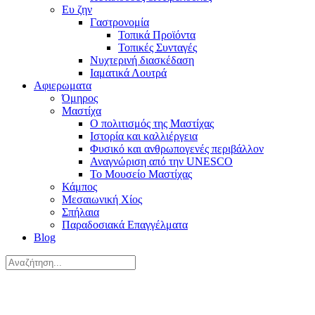
Ευ ζην
Γαστρονομία
Τοπικά Προϊόντα
Τοπικές Συνταγές
Νυχτερινή διασκέδαση
Ιαματικά Λουτρά
Αφιερωματα
Όμηρος
Μαστίχα
Ο πολιτισμός της Μαστίχας
Ιστορία και καλλιέργεια
Φυσικό και ανθρωπογενές περιβάλλον
Αναγνώριση από την UNESCO
Το Μουσείο Μαστίχας
Κάμπος
Μεσαιωνική Χίος
Σπήλαια
Παραδοσιακά Επαγγέλματα
Blog