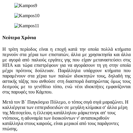
Νεότερα Χρόνια
Η τρίτη περίοδος είναι η εποχή κατά την οποία πολλά κτήματα
περνούν στα χέρια των επιστατών, άλλα με χρησικτησία και άλλα
με αγορά από παλιούς εργάτες γης που είχαν μεταναστεύσει στις
ΗΠΑ και τώρα επιστρέφουν για να αγοράσουν τη γη στην οποία
μέχρι πρότινος δούλευαν. Παράλληλα υπάρχουν κτήματα που
παραμένουν στα χέρια των παλιών ιδιοκτητών τους, δηλαδή της
αστικής τάξης που ανθούσε στη διασπορά διατηρώντας όμως τους
δεσμούς με το γενέθλιο τόπο, ενώ νέοι ιδιοκτήτες εμφανίζονται
στις παρυφές του Κάμπου.
Μετά τον Β΄ Παγκόσμιο Πόλεμο, ο τόπος σιγά σιγά μαραζώνει. Η
καλλιέργεια των εσπεριδοειδών σε μεγάλη κλίμακα σ' άλλα μέρη
της Μεσογείου, η έλλειψη κατάλληλου μάρκετινγκ απ' τους
ντόπιους, η αδυναμία των διοικούντων ν' ανταποκριθούν
κατάλληλα στους καιρούς, είναι μερικοί από τους παράγοντες
πτώσης.