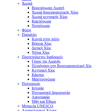
Χωριά
Βορειόχωρα: Αμανή
Χωριά βορειανατολικής Χίου
Χωριά κεντρικής Χίου
Καμπόχωρα
Νοτιόχωρα
Φύση
Παραλίες
Κοντά στην πόλη
Βόρεια Χίος
Δυτική Χίος
Νότια Χίος
Προτεινόμενες διαδρομές
Γύρος της Αμανής
Περιήγηση στη Βορειοανατολική Χίο
Κεντρική Χίος
Κάμπος
Μαστιχοχώρια
Πολιτισμός
Ιστορία
Πνευματική Δημιουργία
Λαογραφία
Ήθη και Έθιμα
Μνημεία UNESCO
Αρχαιολογικοί Χώροι