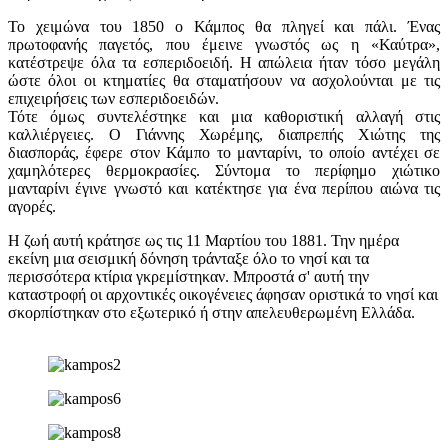
Το χειμώνα του 1850 ο Κάμπος θα πληγεί και πάλι. Ένας
πρωτοφανής παγετός, που έμεινε γνωστός ως η «Καύτρα»,
κατέστρεψε όλα τα εσπεριδοειδή. Η απώλεια ήταν τόσο μεγάλη
ώστε όλοι οι κτηματίες θα σταματήσουν να ασχολούνται με τις
επιχειρήσεις των εσπεριδοειδών.
Τότε όμως συντελέστηκε και μια καθοριστική αλλαγή στις
καλλιέργειες. Ο Γιάννης Χωρέμης, διαπρεπής Χιώτης της
διασποράς, έφερε στον Κάμπο το μανταρίνι, το οποίο αντέχει σε
χαμηλότερες θερμοκρασίες. Σύντομα το περίφημο χιώτικο
μανταρίνι έγινε γνωστό και κατέκτησε για ένα περίπου αιώνα τις
αγορές.
Η ζωή αυτή κράτησε ως τις 11 Μαρτίου του 1881. Την ημέρα
εκείνη μια σεισμική δόνηση τράνταξε όλο το νησί και τα
περισσότερα κτίρια γκρεμίστηκαν. Μπροστά σ' αυτή την
καταστροφή οι αρχοντικές οικογένειες άφησαν οριστικά το νησί και
σκορπίστηκαν στο εξωτερικό ή στην απελευθερωμένη Ελλάδα.