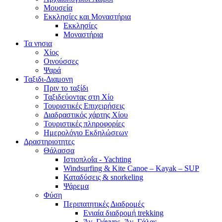
Μουσεία
Εκκλησίες και Μοναστήρια
Εκκλησίες
Μοναστήρια
Τα νησια
Χίος
Οινούσσες
Ψαρά
Ταξιδι-Διαμονη
Πριν το ταξίδι
Ταξιδεύοντας στη Χίο
Τουριστικές Επιχειρήσεις
Διαδραστικός χάρτης Χίου
Τουριστικές πληροφορίες
Ημερολόγιο Εκδηλώσεων
Δραστηριοτητες
Θάλασσα
Ιστιοπλοΐα - Yachting
Windsurfing & Kite Canoe – Kayak – SUP
Καταδύσεις & snorkeling
Ψάρεμα
Φύση
Περιπατητικές Διαδρομές
Ενιαία διαδρομή trekking
Άγ. Γιάννης -Άγ. Γάλας