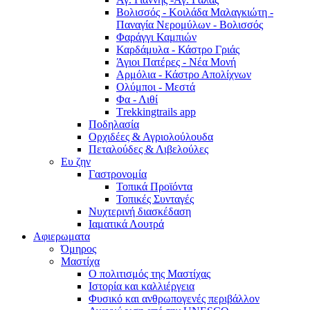
Βολισσός - Κοιλάδα Μαλαγκιώτη -
Παναγία Νερομύλων - Βολισσός
Φαράγγι Καμπιών
Καρδάμυλα - Κάστρο Γριάς
Άγιοι Πατέρες - Νέα Μονή
Αρμόλια - Κάστρο Απολίχνων
Ολύμποι - Μεστά
Φα - Λιθί
Τrekkingtrails app
Ποδηλασία
Ορχιδέες & Αγριολούλουδα
Πεταλούδες & Λιβελούλες
Ευ ζην
Γαστρονομία
Τοπικά Προϊόντα
Τοπικές Συνταγές
Νυχτερινή διασκέδαση
Ιαματικά Λουτρά
Αφιερωματα
Όμηρος
Μαστίχα
Ο πολιτισμός της Μαστίχας
Ιστορία και καλλιέργεια
Φυσικό και ανθρωπογενές περιβάλλον