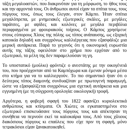
τάξη μεγαλοαστών, που διακρινόταν για τη μόρφωση, το ήθος τους
και την αρχοντιά τους. Οι άνθρωποι αυτοί είχαν τα σπίτια τους, τους
πύργους τους, όπως τους έλεγαν, στον Κάμπο. Ήταν σπίτια
μεγαλόπρεπα, με μνημειακές εξωτερικές σκάλες, με μεγάλες
ταράτσες, με αψίδες και κολόνες με μεγάλα περιβόλια
περιφραγμένα με φρουριακούς τοίχους. Ο Κάμπος χρησίμευε
στους εύπορους Χίους της πόλης ως τόπος ανάπαυσης, ως εξοχική
κατοικία δηλαδή και συγχρόνως καλλιέργειας που εξασφάλιζε μια
μερική αυτάρκεια. Παρά το γεγονός ότι η οικονομική ευρωστία
αυτής της τάξης οφειλόταν στο χρήμα που ερχόταν από το
εξωτερικό, τα μέλη της δεν παραμελούσαν τη γη.
Το υποστατικό (μούλκι) φρόντιζε ο ανεστάτης με την οικογένειά
του, που προέρχονταν από τα Καμπόχωρα και έμεναν μόνιμα μέσα
στο κτήμα για να το καλλιεργούν. Το πιο σημαντικό ήταν ότι ο
δεύτερος τόπος διαμονής συνδυαζόταν με πρωτογενή παραγωγή,
ώστε να εξασφαλίζεται συγχρόνως μια σχετική αυτάρκεια και μια
εγγυημένη (με τη σύγχρονη ορολογία: οικολογική) τροφή.
Αργότερα, η φοβερή σφαγή του 1822 αφανίζει κυριολεκτικά
ανθρώπους και κτίσματα. Oι Χιώτες οι εγκαταστημένοι στο
εξωτερικό επισκευάσανε τους πύργους τους και απέκτησαν τη
συνήθεια να περνούν εκεί τα καλοκαίρια τους. Από τους χίλιους
διακόσιους πύργους κι επαύλεις που είχε πριν τη σφαγή, μόνο
τετρακόσιοι είχαν ξανακατοικηθεί.