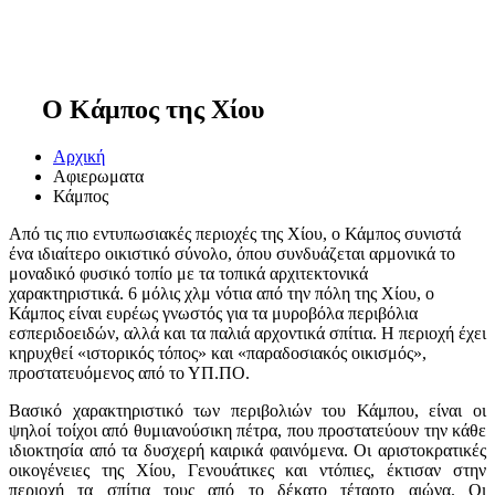
Ο Κάμπος της Χίου
Αρχική
Αφιερωματα
Κάμπος
Από τις πιο εντυπωσιακές περιοχές της Χίου, ο Κάμπος συνιστά
ένα ιδιαίτερο οικιστικό σύνολο, όπου συνδυάζεται αρμονικά το
μοναδικό φυσικό τοπίο με τα τοπικά αρχιτεκτονικά
χαρακτηριστικά. 6 μόλις χλμ νότια από την πόλη της Χίου, ο
Κάμπος είναι ευρέως γνωστός για τα μυροβόλα περιβόλια
εσπεριδοειδών, αλλά και τα παλιά αρχοντικά σπίτια. Η περιοχή έχει
κηρυχθεί «ιστορικός τόπος» και «παραδοσιακός οικισμός»,
προστατευόμενος από το ΥΠ.ΠΟ.
Βασικό χαρακτηριστικό των περιβολιών του Κάμπου, είναι οι
ψηλοί τοίχοι από θυμιανούσικη πέτρα, που προστατεύουν την κάθε
ιδιοκτησία από τα δυσχερή καιρικά φαινόμενα. Οι αριστοκρατικές
οικογένειες της Χίου, Γενουάτικες και ντόπιες, έκτισαν στην
περιοχή τα σπίτια τους από το δέκατο τέταρτο αιώνα. Οι