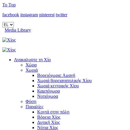
To Top
facebook
instagram
pinterest
twitter
Media Library
Ανακαλυψτε τη Χίο
Χώρα
Χωριά
Βορειόχωρα: Αμανή
Χωριά βορειανατολικής Χίου
Χωριά κεντρικής Χίου
Καμπόχωρα
Νοτιόχωρα
Φύση
Παραλίες
Κοντά στην πόλη
Βόρεια Χίος
Δυτική Χίος
Νότια Χίος