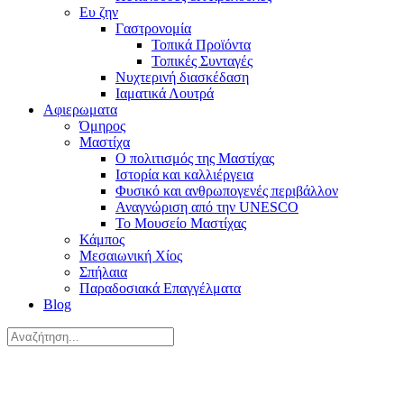
Ευ ζην
Γαστρονομία
Τοπικά Προϊόντα
Τοπικές Συνταγές
Νυχτερινή διασκέδαση
Ιαματικά Λουτρά
Αφιερωματα
Όμηρος
Μαστίχα
Ο πολιτισμός της Μαστίχας
Ιστορία και καλλιέργεια
Φυσικό και ανθρωπογενές περιβάλλον
Αναγνώριση από την UNESCO
Το Μουσείο Μαστίχας
Κάμπος
Μεσαιωνική Χίος
Σπήλαια
Παραδοσιακά Επαγγέλματα
Blog