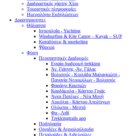
Διαδραστικός χάρτης Χίου
Τουριστικές πληροφορίες
Ημερολόγιο Εκδηλώσεων
Δραστηριοτητες
Θάλασσα
Ιστιοπλοΐα - Yachting
Windsurfing & Kite Canoe – Kayak – SUP
Καταδύσεις & snorkeling
Ψάρεμα
Φύση
Περιπατητικές Διαδρομές
Ενιαία διαδρομή trekking
Άγ. Γιάννης -Άγ. Γάλας
Βολισσός - Κοιλάδα Μαλαγκιώτη -
Παναγία Νερομύλων - Βολισσός
Φαράγγι Καμπιών
Καρδάμυλα - Κάστρο Γριάς
Άγιοι Πατέρες - Νέα Μονή
Αρμόλια - Κάστρο Απολίχνων
Ολύμποι - Μεστά
Φα - Λιθί
Τrekkingtrails app
Ποδηλασία
Ορχιδέες & Αγριολούλουδα
Πεταλούδες & Λιβελούλες