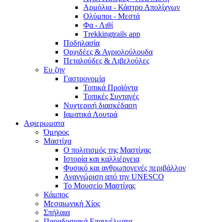
Αρμόλια - Κάστρο Απολίχνων
Ολύμποι - Μεστά
Φα - Λιθί
Τrekkingtrails app
Ποδηλασία
Ορχιδέες & Αγριολούλουδα
Πεταλούδες & Λιβελούλες
Ευ ζην
Γαστρονομία
Τοπικά Προϊόντα
Τοπικές Συνταγές
Νυχτερινή διασκέδαση
Ιαματικά Λουτρά
Αφιερωματα
Όμηρος
Μαστίχα
Ο πολιτισμός της Μαστίχας
Ιστορία και καλλιέργεια
Φυσικό και ανθρωπογενές περιβάλλον
Αναγνώριση από την UNESCO
Το Μουσείο Μαστίχας
Κάμπος
Μεσαιωνική Χίος
Σπήλαια
Παραδοσιακά Επαγγέλματα