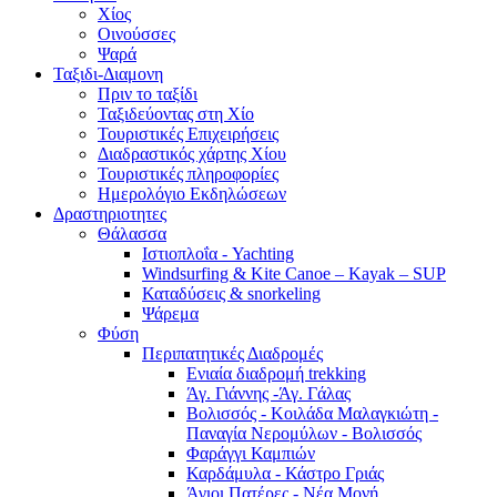
Χίος
Οινούσσες
Ψαρά
Ταξιδι-Διαμονη
Πριν το ταξίδι
Ταξιδεύοντας στη Χίο
Τουριστικές Επιχειρήσεις
Διαδραστικός χάρτης Χίου
Τουριστικές πληροφορίες
Ημερολόγιο Εκδηλώσεων
Δραστηριοτητες
Θάλασσα
Ιστιοπλοΐα - Yachting
Windsurfing & Kite Canoe – Kayak – SUP
Καταδύσεις & snorkeling
Ψάρεμα
Φύση
Περιπατητικές Διαδρομές
Ενιαία διαδρομή trekking
Άγ. Γιάννης -Άγ. Γάλας
Βολισσός - Κοιλάδα Μαλαγκιώτη -
Παναγία Νερομύλων - Βολισσός
Φαράγγι Καμπιών
Καρδάμυλα - Κάστρο Γριάς
Άγιοι Πατέρες - Νέα Μονή