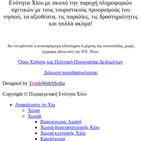
Ενότητα Χίου με σκοπό την παροχή πληροφοριών
σχετικών με τους τουριστικούς προορισμούς του
νησιού, τα αξιοθέατα, τις παραλίες, τις δραστηριότητες
και πολλά ακόμα!
Δεν επιτρέπεται η αναπαραγωγή ολόκληρου ή μέρους της ιστοσελίδας, χωρίς
έγγραφη άδεια από την Π.Ε. Χίου.
Όροι Χρήσης και Πολιτική Προστασίας Δεδομένων
Δήλωση προσβασιμότητας
Designed by
Truth
Web
Media
Copyright ©
Περιφερειακή Ενότητα Χίου
Ανακαλυψτε τη Χίο
Χώρα
Χωριά
Βορειόχωρα: Αμανή
Χωριά βορειανατολικής Χίου
Χωριά κεντρικής Χίου
Καμπόχωρα