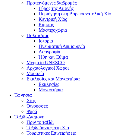
Προτεινόμενες διαδρομές
Γύρος της Αμανής
Περιήγηση στη Βορειοανατολική Χίο
Κεντρική Χίος
Κάμπος
Μαστιχοχώρια
Πολιτισμός
Ιστορία
Πνευματική Δημιουργία
Λαογραφία
Ήθη και Έθιμα
Μνημεία UNESCO
Αρχαιολογικοί Χώροι
Μουσεία
Εκκλησίες και Μοναστήρια
Εκκλησίες
Μοναστήρια
Τα νησια
Χίος
Οινούσσες
Ψαρά
Ταξιδι-Διαμονη
Πριν το ταξίδι
Ταξιδεύοντας στη Χίο
Τουριστικές Επιχειρήσεις