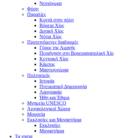
Νοτιόχωρα
Φύση
Παραλίες
Κοντά στην πόλη
Βόρεια Χίος
Δυτική Χίος
Νότια Χίος
Προτεινόμενες διαδρομές
Γύρος της Αμανής
Περιήγηση στη Βορειοανατολική Χίο
Κεντρική Χίος
Κάμπος
Μαστιχοχώρια
Πολιτισμός
Ιστορία
Πνευματική Δημιουργία
Λαογραφία
Ήθη και Έθιμα
Μνημεία UNESCO
Αρχαιολογικοί Χώροι
Μουσεία
Εκκλησίες και Μοναστήρια
Εκκλησίες
Μοναστήρια
Τα νησια