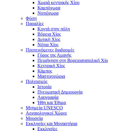
Χωριά κεντρικής Χίου
Καμπόχωρα
Νοτιόχωρα
Φύση
Παραλίες
Κοντά στην πόλη
Βόρεια Χίος
Δυτική Χίος
Νότια Χίος
Προτεινόμενες διαδρομές
Γύρος της Αμανής
Περιήγηση στη Βορειοανατολική Χίο
Κεντρική Χίος
Κάμπος
Μαστιχοχώρια
Πολιτισμός
Ιστορία
Πνευματική Δημιουργία
Λαογραφία
Ήθη και Έθιμα
Μνημεία UNESCO
Αρχαιολογικοί Χώροι
Μουσεία
Εκκλησίες και Μοναστήρια
Εκκλησίες