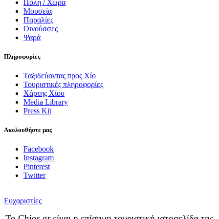
Πόλη / Χώρα
Μουσεία
Παραλίες
Οινούσσες
Ψαρά
Πληροφορίες
Ταξιδεύοντας προς Χίο
Τουριστικές πληροφορίες
Χάρτης Χίου
Media Library
Press Kit
Ακολουθήστε μας
Facebook
Instagram
Pinterest
Twitter
Ευχαριστίες
Το Chios.gr είναι η επίσημη τουριστική ιστοσελίδα της