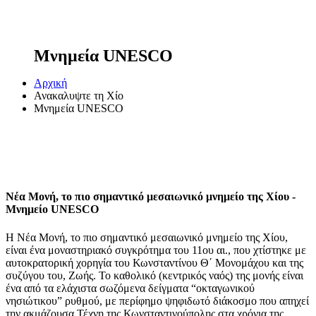
Μνημεία UNESCO
Αρχική
Ανακαλυψτε τη Χίο
Μνημεία UNESCO
Νέα Μονή, το πιο σημαντικό μεσαιωνικό μνημείο της Χίου -
Μνημείο UNESCO
Η Νέα Μονή, το πιο σημαντικό μεσαιωνικό μνημείο της Χίου,
είναι ένα μοναστηριακό συγκρότημα του 11ου αι., που χτίστηκε με
αυτοκρατορική χορηγία του Κωνσταντίνου Θ΄ Μονομάχου και της
συζύγου του, Ζωής. Το καθολικό (κεντρικός ναός) της μονής είναι
ένα από τα ελάχιστα σωζόμενα δείγματα “οκταγωνικού
νησιώτικου” ρυθμού, με περίφημο ψηφιδωτό διάκοσμο που απηχεί
την ακμάζουσα Τέχνη της Κωνσταντινούπολης στα χρόνια της