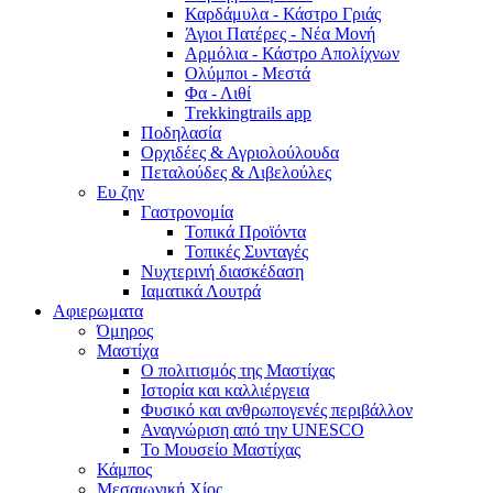
Καρδάμυλα - Κάστρο Γριάς
Άγιοι Πατέρες - Νέα Μονή
Αρμόλια - Κάστρο Απολίχνων
Ολύμποι - Μεστά
Φα - Λιθί
Τrekkingtrails app
Ποδηλασία
Ορχιδέες & Αγριολούλουδα
Πεταλούδες & Λιβελούλες
Ευ ζην
Γαστρονομία
Τοπικά Προϊόντα
Τοπικές Συνταγές
Νυχτερινή διασκέδαση
Ιαματικά Λουτρά
Αφιερωματα
Όμηρος
Μαστίχα
Ο πολιτισμός της Μαστίχας
Ιστορία και καλλιέργεια
Φυσικό και ανθρωπογενές περιβάλλον
Αναγνώριση από την UNESCO
Το Μουσείο Μαστίχας
Κάμπος
Μεσαιωνική Χίος