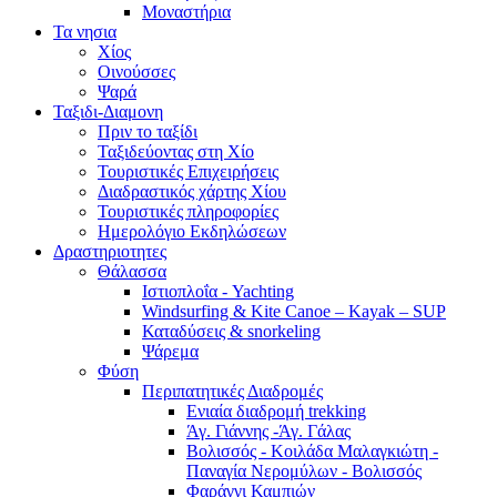
Μοναστήρια
Τα νησια
Χίος
Οινούσσες
Ψαρά
Ταξιδι-Διαμονη
Πριν το ταξίδι
Ταξιδεύοντας στη Χίο
Τουριστικές Επιχειρήσεις
Διαδραστικός χάρτης Χίου
Τουριστικές πληροφορίες
Ημερολόγιο Εκδηλώσεων
Δραστηριοτητες
Θάλασσα
Ιστιοπλοΐα - Yachting
Windsurfing & Kite Canoe – Kayak – SUP
Καταδύσεις & snorkeling
Ψάρεμα
Φύση
Περιπατητικές Διαδρομές
Ενιαία διαδρομή trekking
Άγ. Γιάννης -Άγ. Γάλας
Βολισσός - Κοιλάδα Μαλαγκιώτη -
Παναγία Νερομύλων - Βολισσός
Φαράγγι Καμπιών