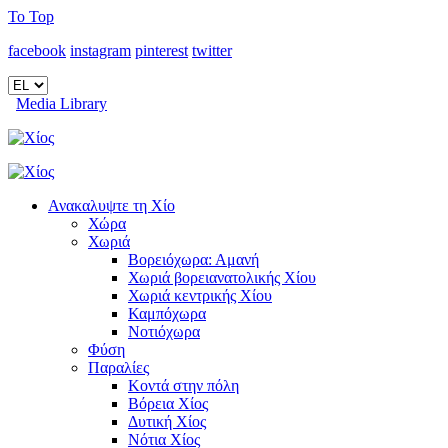
To Top
facebook
instagram
pinterest
twitter
Media Library
Ανακαλυψτε τη Χίο
Χώρα
Χωριά
Βορειόχωρα: Αμανή
Χωριά βορειανατολικής Χίου
Χωριά κεντρικής Χίου
Καμπόχωρα
Νοτιόχωρα
Φύση
Παραλίες
Κοντά στην πόλη
Βόρεια Χίος
Δυτική Χίος
Νότια Χίος