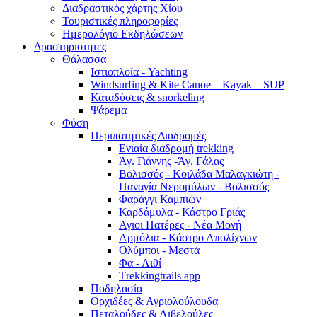
Διαδραστικός χάρτης Χίου
Τουριστικές πληροφορίες
Ημερολόγιο Εκδηλώσεων
Δραστηριοτητες
Θάλασσα
Ιστιοπλοΐα - Yachting
Windsurfing & Kite Canoe – Kayak – SUP
Καταδύσεις & snorkeling
Ψάρεμα
Φύση
Περιπατητικές Διαδρομές
Ενιαία διαδρομή trekking
Άγ. Γιάννης -Άγ. Γάλας
Βολισσός - Κοιλάδα Μαλαγκιώτη -
Παναγία Νερομύλων - Βολισσός
Φαράγγι Καμπιών
Καρδάμυλα - Κάστρο Γριάς
Άγιοι Πατέρες - Νέα Μονή
Αρμόλια - Κάστρο Απολίχνων
Ολύμποι - Μεστά
Φα - Λιθί
Τrekkingtrails app
Ποδηλασία
Ορχιδέες & Αγριολούλουδα
Πεταλούδες & Λιβελούλες