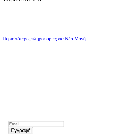
Περισσότερες πληροφορίες για Νέα Μονή
Kάνε εγγραφή στο επίσημο newsletter του chios.gr
Εγγραφή