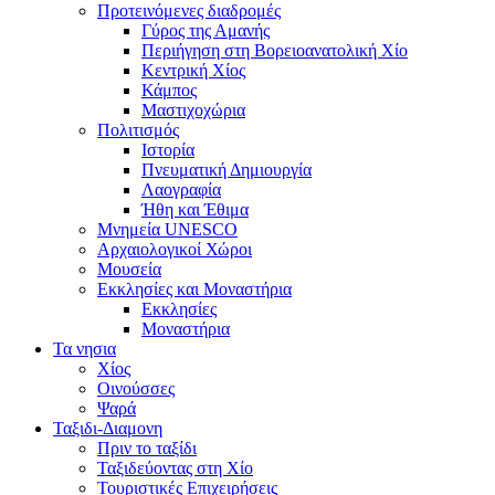
Προτεινόμενες διαδρομές
Γύρος της Αμανής
Περιήγηση στη Βορειοανατολική Χίο
Κεντρική Χίος
Κάμπος
Μαστιχοχώρια
Πολιτισμός
Ιστορία
Πνευματική Δημιουργία
Λαογραφία
Ήθη και Έθιμα
Μνημεία UNESCO
Αρχαιολογικοί Χώροι
Μουσεία
Εκκλησίες και Μοναστήρια
Εκκλησίες
Μοναστήρια
Τα νησια
Χίος
Οινούσσες
Ψαρά
Ταξιδι-Διαμονη
Πριν το ταξίδι
Ταξιδεύοντας στη Χίο
Τουριστικές Επιχειρήσεις