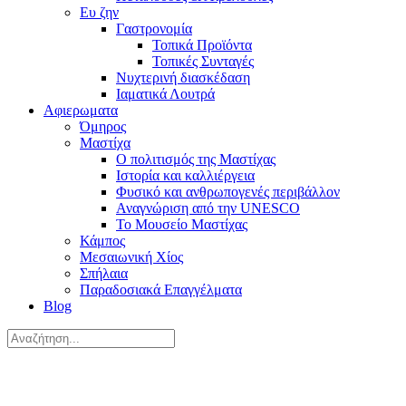
Ευ ζην
Γαστρονομία
Τοπικά Προϊόντα
Τοπικές Συνταγές
Νυχτερινή διασκέδαση
Ιαματικά Λουτρά
Αφιερωματα
Όμηρος
Μαστίχα
Ο πολιτισμός της Μαστίχας
Ιστορία και καλλιέργεια
Φυσικό και ανθρωπογενές περιβάλλον
Αναγνώριση από την UNESCO
Το Μουσείο Μαστίχας
Κάμπος
Μεσαιωνική Χίος
Σπήλαια
Παραδοσιακά Επαγγέλματα
Blog