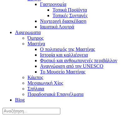
Γαστρονομία
Τοπικά Προϊόντα
Τοπικές Συνταγές
Νυχτερινή διασκέδαση
Ιαματικά Λουτρά
Αφιερωματα
Όμηρος
Μαστίχα
Ο πολιτισμός της Μαστίχας
Ιστορία και καλλιέργεια
Φυσικό και ανθρωπογενές περιβάλλον
Αναγνώριση από την UNESCO
Το Μουσείο Μαστίχας
Κάμπος
Μεσαιωνική Χίος
Σπήλαια
Παραδοσιακά Επαγγέλματα
Blog