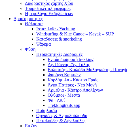
Διαδραστικός χάρτης Χίου
Τουριστικές πληροφορίες
Ημερολόγιο Εκδηλώσεων
Δραστηριοτητες
Θάλασσα
Ιστιοπλοΐα - Yachting
Windsurfing & Kite Canoe – Kayak – SUP
Καταδύσεις & snorkeling
Ψάρεμα
Φύση
Περιπατητικές Διαδρομές
Ενιαία διαδρομή trekking
Άγ. Γιάννης -Άγ. Γάλας
Βολισσός - Κοιλάδα Μαλαγκιώτη - Παναγ
Φαράγγι Καμπιών
Καρδάμυλα - Κάστρο Γριάς
Άγιοι Πατέρες - Νέα Μονή
Αρμόλια - Κάστρο Απολίχνων
Ολύμποι - Μεστά
Φα - Λιθί
Τrekkingtrails app
Ποδηλασία
Ορχιδέες & Αγριολούλουδα
Πεταλούδες & Λιβελούλες
Ευ ζην