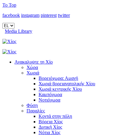
To Top
facebook
instagram
pinterest
twitter
Media Library
Ανακαλυψτε τη Χίο
Χώρα
Χωριά
Βορειόχωρα: Αμανή
Χωριά βορειανατολικής Χίου
Χωριά κεντρικής Χίου
Καμπόχωρα
Νοτιόχωρα
Φύση
Παραλίες
Κοντά στην πόλη
Βόρεια Χίος
Δυτική Χίος
Νότια Χίος