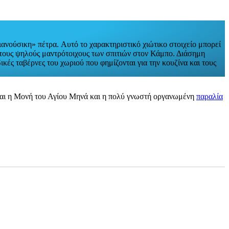
ιανούσικη» πέτρα. Αυτό το χαρακτηριστικό χιώτικο στοιχείο μπορεί
 στους ψηλούς μαντρότοιχους των σπιτιών στον Κάμπο. Διάσημη
ικές ταβέρνες του χωριού που φημίζονται για την κουζίνα και τους
κεται η Μονή του Αγίου Μηνά και η πολύ γνωστή οργανωμένη
παραλία