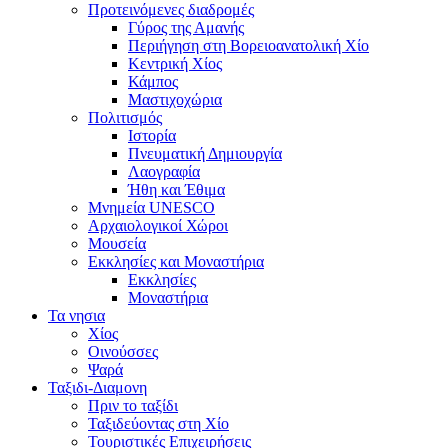
Προτεινόμενες διαδρομές
Γύρος της Αμανής
Περιήγηση στη Βορειοανατολική Χίο
Κεντρική Χίος
Κάμπος
Μαστιχοχώρια
Πολιτισμός
Ιστορία
Πνευματική Δημιουργία
Λαογραφία
Ήθη και Έθιμα
Μνημεία UNESCO
Αρχαιολογικοί Χώροι
Μουσεία
Εκκλησίες και Μοναστήρια
Εκκλησίες
Μοναστήρια
Τα νησια
Χίος
Οινούσσες
Ψαρά
Ταξιδι-Διαμονη
Πριν το ταξίδι
Ταξιδεύοντας στη Χίο
Τουριστικές Επιχειρήσεις