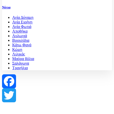
Νότια
Αγία Δύναμη
Αγία Ειρήνη
Αγία Φωτιά
Αποθήκα
Αυλωνιά
Βρουλίδια
Κάτω Φανά
Κώμη
Λιλικάς
Μαύρα βόλια
Σαλάγωνα
Τραχήλια
Facebook
Twitter