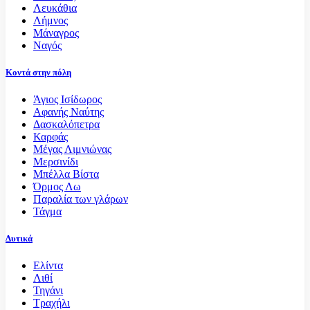
Λευκάθια
Λήμνος
Μάναγρος
Ναγός
Κοντά στην πόλη
Άγιος Ισίδωρος
Αφανής Ναύτης
Δασκαλόπετρα
Καρφάς
Μέγας Λιμνιώνας
Μερσινίδι
Μπέλλα Βίστα
Όρμος Λω
Παραλία των γλάρων
Τάγμα
Δυτικά
Ελίντα
Λιθί
Τηγάνι
Τραχήλι