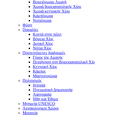
Βορειόχωρα: Αμανή
Χωριά βορειανατολικής Χίου
Χωριά κεντρικής Χίου
Καμπόχωρα
Νοτιόχωρα
Φύση
Παραλίες
Κοντά στην πόλη
Βόρεια Χίος
Δυτική Χίος
Νότια Χίος
Προτεινόμενες διαδρομές
Γύρος της Αμανής
Περιήγηση στη Βορειοανατολική Χίο
Κεντρική Χίος
Κάμπος
Μαστιχοχώρια
Πολιτισμός
Ιστορία
Πνευματική Δημιουργία
Λαογραφία
Ήθη και Έθιμα
Μνημεία UNESCO
Αρχαιολογικοί Χώροι
Μουσεία