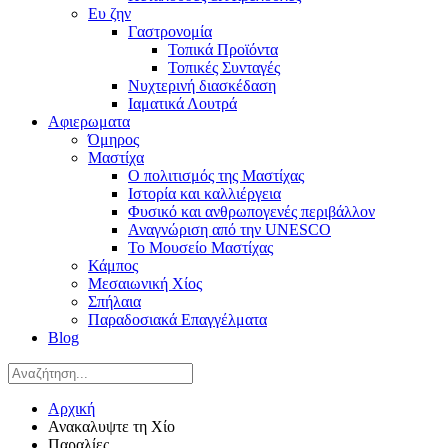
Ευ ζην
Γαστρονομία
Τοπικά Προϊόντα
Τοπικές Συνταγές
Νυχτερινή διασκέδαση
Ιαματικά Λουτρά
Αφιερωματα
Όμηρος
Μαστίχα
Ο πολιτισμός της Μαστίχας
Ιστορία και καλλιέργεια
Φυσικό και ανθρωπογενές περιβάλλον
Αναγνώριση από την UNESCO
Το Μουσείο Μαστίχας
Κάμπος
Μεσαιωνική Χίος
Σπήλαια
Παραδοσιακά Επαγγέλματα
Blog
Αρχική
Ανακαλυψτε τη Χίο
Παραλίες