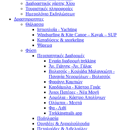
Διαδραστικός χάρτης Χίου
Τουριστικές πληροφορίες
Ημερολόγιο Εκδηλώσεων
Δραστηριοτητες
Θάλασσα
Ιστιοπλοΐα - Yachting
Windsurfing & Kite Canoe – Kayak – SUP
Καταδύσεις & snorkeling
Ψάρεμα
Φύση
Περιπατητικές Διαδρομές
Ενιαία διαδρομή trekking
Άγ. Γιάννης -Άγ. Γάλας
Βολισσός - Κοιλάδα Μαλαγκιώτη -
Παναγία Νερομύλων - Βολισσός
Φαράγγι Καμπιών
Καρδάμυλα - Κάστρο Γριάς
Άγιοι Πατέρες - Νέα Μονή
Αρμόλια - Κάστρο Απολίχνων
Ολύμποι - Μεστά
Φα - Λιθί
Τrekkingtrails app
Ποδηλασία
Ορχιδέες & Αγριολούλουδα
Πεταλούδες & Λιβελούλες