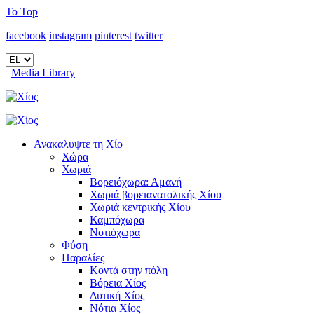
To Top
facebook
instagram
pinterest
twitter
Media Library
Ανακαλυψτε τη Χίο
Χώρα
Χωριά
Βορειόχωρα: Αμανή
Χωριά βορειανατολικής Χίου
Χωριά κεντρικής Χίου
Καμπόχωρα
Νοτιόχωρα
Φύση
Παραλίες
Κοντά στην πόλη
Βόρεια Χίος
Δυτική Χίος
Νότια Χίος