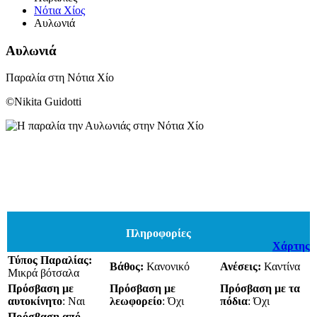
Νότια Χίος
Αυλωνιά
Αυλωνιά
Παραλία στη Νότια Χίο
©Nikita Guidotti
Πληροφορίες
Χάρτης
Τύπος Παραλίας:
Βάθος:
Κανονικό
Ανέσεις:
Καντίνα
Μικρά βότσαλα
Πρόσβαση με
Πρόσβαση με
Πρόσβαση με τα
αυτοκίνητο
: Ναι
λεωφορείο
: Όχι
πόδια
: Όχι
Πρόσβαση από