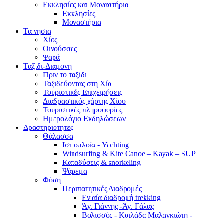
Εκκλησίες και Μοναστήρια
Εκκλησίες
Μοναστήρια
Τα νησια
Χίος
Οινούσσες
Ψαρά
Ταξιδι-Διαμονη
Πριν το ταξίδι
Ταξιδεύοντας στη Χίο
Τουριστικές Επιχειρήσεις
Διαδραστικός χάρτης Χίου
Τουριστικές πληροφορίες
Ημερολόγιο Εκδηλώσεων
Δραστηριοτητες
Θάλασσα
Ιστιοπλοΐα - Yachting
Windsurfing & Kite Canoe – Kayak – SUP
Καταδύσεις & snorkeling
Ψάρεμα
Φύση
Περιπατητικές Διαδρομές
Ενιαία διαδρομή trekking
Άγ. Γιάννης -Άγ. Γάλας
Βολισσός - Κοιλάδα Μαλαγκιώτη -