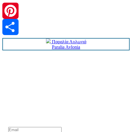
Pinterest
Παραλία Αυλωνιά
Share
Paralia Avlonia
Kάνε εγγραφή στο επίσημο newsletter του chios.gr