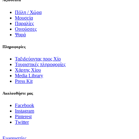
Πόλη / Χώρα
Μουσεία
Παραλίες
Οινούσσες
Ψαρά
Πληροφορίες
Ταξιδεύοντας προς Χίο
Τουριστικές πληροφορίες
Χάρτης Χίου
Media Library
Press Kit
Ακολουθήστε μας
Facebook
Instagram
Pinterest
Twitter
Ευχαριστίες