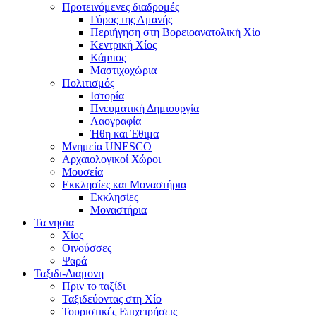
Προτεινόμενες διαδρομές
Γύρος της Αμανής
Περιήγηση στη Βορειοανατολική Χίο
Κεντρική Χίος
Κάμπος
Μαστιχοχώρια
Πολιτισμός
Ιστορία
Πνευματική Δημιουργία
Λαογραφία
Ήθη και Έθιμα
Μνημεία UNESCO
Αρχαιολογικοί Χώροι
Μουσεία
Εκκλησίες και Μοναστήρια
Εκκλησίες
Μοναστήρια
Τα νησια
Χίος
Οινούσσες
Ψαρά
Ταξιδι-Διαμονη
Πριν το ταξίδι
Ταξιδεύοντας στη Χίο
Τουριστικές Επιχειρήσεις