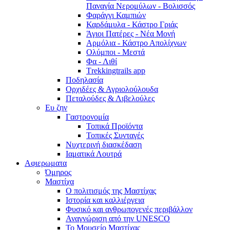
Παναγία Νερομύλων - Βολισσός
Φαράγγι Καμπιών
Καρδάμυλα - Κάστρο Γριάς
Άγιοι Πατέρες - Νέα Μονή
Αρμόλια - Κάστρο Απολίχνων
Ολύμποι - Μεστά
Φα - Λιθί
Τrekkingtrails app
Ποδηλασία
Ορχιδέες & Αγριολούλουδα
Πεταλούδες & Λιβελούλες
Ευ ζην
Γαστρονομία
Τοπικά Προϊόντα
Τοπικές Συνταγές
Νυχτερινή διασκέδαση
Ιαματικά Λουτρά
Αφιερωματα
Όμηρος
Μαστίχα
Ο πολιτισμός της Μαστίχας
Ιστορία και καλλιέργεια
Φυσικό και ανθρωπογενές περιβάλλον
Αναγνώριση από την UNESCO
Το Μουσείο Μαστίχας