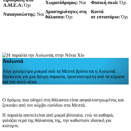
Χωματόδρομος:
Ναι
Φυσική σκιά:
Όχι
Α.Μ.Ε.Α:
Όχι
Δραστηριότητες στη
Κοντά
Ναυαγοσώστης:
Ναι
θάλασσα:
Όχι
σε εστιατόριο:
Όχι
Αυλωνιά
Λίγα χιλιόμετρα μακριά από τα Μεστά βρίσκεται η Αυλωνιά.
Πρόκειται για μια ήσυχη παραλία, προστατευμένη από τα κύματα
και τον πολύ αέρα.
Ο δρόμος που οδηγεί στη θάλασσα είναι ασφαλτοστρωμένος και
ξεκινάει από τον κόμβο εισόδου στα Μεστά.
Η παραλία αποτελείται από μικρά βότσαλα, ενώ τα καθαρά,
γαλάζια νερά της θάλασσας της, την καθιστούν ιδανική για
κολύμπι.