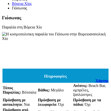
Βόρεια Χίος
Γιόσωνας
Γιόσωνας
Παραλία στη Βόρεια Χίο
Πληροφορίες
Χάρτης
Ανέσεις:
Beach Bar,
Τύπος
Βάθος:
Μεγάλο
ομπρέλες,
Παραλίας:
Βότσαλα
ξαπλώστρες
Πρόσβαση με
Πρόσβαση με
Πρόσβαση με τα
αυτοκίνητο
: Ναι
λεωφορείο
: Όχι
πόδια
: Όχι
Πρόσβαση από