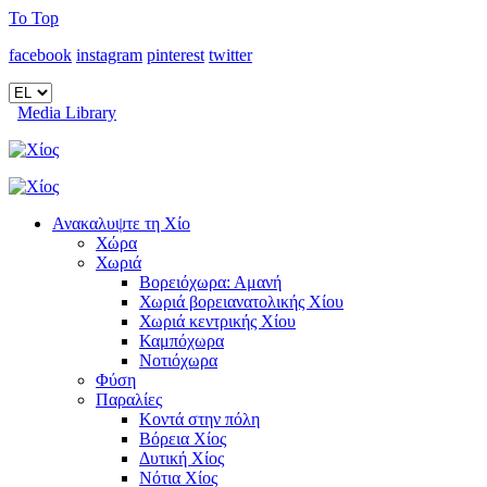
To Top
facebook
instagram
pinterest
twitter
Media Library
Ανακαλυψτε τη Χίο
Χώρα
Χωριά
Βορειόχωρα: Αμανή
Χωριά βορειανατολικής Χίου
Χωριά κεντρικής Χίου
Καμπόχωρα
Νοτιόχωρα
Φύση
Παραλίες
Κοντά στην πόλη
Βόρεια Χίος
Δυτική Χίος
Νότια Χίος