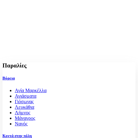
Παραλίες
Βόρεια
Αγία Μαρκέλλα
Αγιάσματα
Γιόσωνας
Λευκάθια
Λήμνος
Μάναγρος
Ναγός
Κοντά στην πόλη