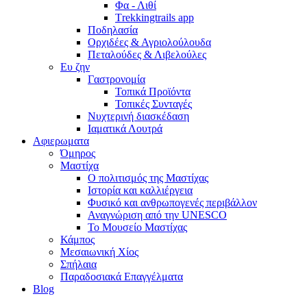
Φα - Λιθί
Τrekkingtrails app
Ποδηλασία
Ορχιδέες & Αγριολούλουδα
Πεταλούδες & Λιβελούλες
Ευ ζην
Γαστρονομία
Τοπικά Προϊόντα
Τοπικές Συνταγές
Νυχτερινή διασκέδαση
Ιαματικά Λουτρά
Αφιερωματα
Όμηρος
Μαστίχα
Ο πολιτισμός της Μαστίχας
Ιστορία και καλλιέργεια
Φυσικό και ανθρωπογενές περιβάλλον
Αναγνώριση από την UNESCO
Το Μουσείο Μαστίχας
Κάμπος
Μεσαιωνική Χίος
Σπήλαια
Παραδοσιακά Επαγγέλματα
Blog