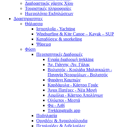
Διαδραστικός χάρτης Χίου
Τουριστικές πληροφορίες
Ημερολόγιο Εκδηλώσεων
Δραστηριοτητες
Θάλασσα
Ιστιοπλοΐα - Yachting
Windsurfing & Kite Canoe – Kayak – SUP
Καταδύσεις & snorkeling
Ψάρεμα
Φύση
Περιπατητικές Διαδρομές
Ενιαία διαδρομή trekking
Άγ. Γιάννης -Άγ. Γάλας
Βολισσός - Κοιλάδα Μαλαγκιώτη -
Παναγία Νερομύλων - Βολισσός
Φαράγγι Καμπιών
Καρδάμυλα - Κάστρο Γριάς
Άγιοι Πατέρες - Νέα Μονή
Αρμόλια - Κάστρο Απολίχνων
Ολύμποι - Μεστά
Φα - Λιθί
Τrekkingtrails app
Ποδηλασία
Ορχιδέες & Αγριολούλουδα
Πεταλούδες & Λιβελούλες