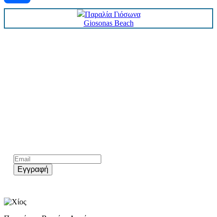
Παραλία Γιόσωνα
Share
Giosonas Beach
Kάνε εγγραφή στο επίσημο newsletter του chios.gr
Εγγραφή