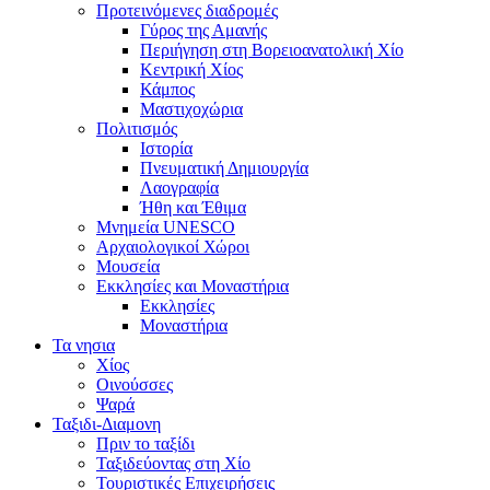
Προτεινόμενες διαδρομές
Γύρος της Αμανής
Περιήγηση στη Βορειοανατολική Χίο
Κεντρική Χίος
Κάμπος
Μαστιχοχώρια
Πολιτισμός
Ιστορία
Πνευματική Δημιουργία
Λαογραφία
Ήθη και Έθιμα
Μνημεία UNESCO
Αρχαιολογικοί Χώροι
Μουσεία
Εκκλησίες και Μοναστήρια
Εκκλησίες
Μοναστήρια
Τα νησια
Χίος
Οινούσσες
Ψαρά
Ταξιδι-Διαμονη
Πριν το ταξίδι
Ταξιδεύοντας στη Χίο
Τουριστικές Επιχειρήσεις