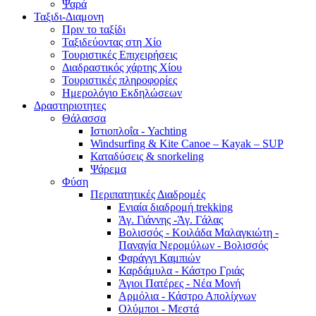
Ψαρά
Ταξιδι-Διαμονη
Πριν το ταξίδι
Ταξιδεύοντας στη Χίο
Τουριστικές Επιχειρήσεις
Διαδραστικός χάρτης Χίου
Τουριστικές πληροφορίες
Ημερολόγιο Εκδηλώσεων
Δραστηριοτητες
Θάλασσα
Ιστιοπλοΐα - Yachting
Windsurfing & Kite Canoe – Kayak – SUP
Καταδύσεις & snorkeling
Ψάρεμα
Φύση
Περιπατητικές Διαδρομές
Ενιαία διαδρομή trekking
Άγ. Γιάννης -Άγ. Γάλας
Βολισσός - Κοιλάδα Μαλαγκιώτη -
Παναγία Νερομύλων - Βολισσός
Φαράγγι Καμπιών
Καρδάμυλα - Κάστρο Γριάς
Άγιοι Πατέρες - Νέα Μονή
Αρμόλια - Κάστρο Απολίχνων
Ολύμποι - Μεστά