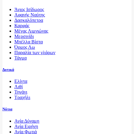
Άγιος Ισίδωρος
Αφανής Ναύτης
Δασκαλόπετρα
Καρφάς
Μέγας Λιμνιώνας
Μερσινίδι
Μπέλλα Βίστα
Όρμος Λω
Παραλία των γλάρων
Τάγμα
Δυτικά
Ελίντα
Λιθί
Τηγάνι
Τραχήλι
Νότια
Αγία Δύναμη
Αγία Ειρήνη
Αγία Φωτιά