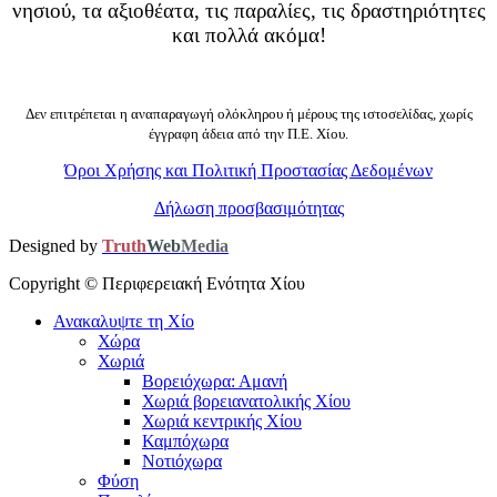
νησιού, τα αξιοθέατα, τις παραλίες, τις δραστηριότητες
και πολλά ακόμα!
Δεν επιτρέπεται η αναπαραγωγή ολόκληρου ή μέρους της ιστοσελίδας, χωρίς
έγγραφη άδεια από την Π.Ε. Χίου.
Όροι Χρήσης και Πολιτική Προστασίας Δεδομένων
Δήλωση προσβασιμότητας
Designed by
Truth
Web
Media
Copyright ©
Περιφερειακή Ενότητα Χίου
Ανακαλυψτε τη Χίο
Χώρα
Χωριά
Βορειόχωρα: Αμανή
Χωριά βορειανατολικής Χίου
Χωριά κεντρικής Χίου
Καμπόχωρα
Νοτιόχωρα
Φύση