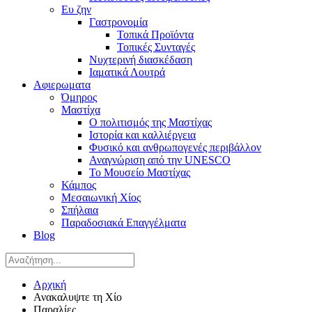
Ευ ζην
Γαστρονομία
Τοπικά Προϊόντα
Τοπικές Συνταγές
Νυχτερινή διασκέδαση
Ιαματικά Λουτρά
Αφιερωματα
Όμηρος
Μαστίχα
Ο πολιτισμός της Μαστίχας
Ιστορία και καλλιέργεια
Φυσικό και ανθρωπογενές περιβάλλον
Αναγνώριση από την UNESCO
Το Μουσείο Μαστίχας
Κάμπος
Μεσαιωνική Χίος
Σπήλαια
Παραδοσιακά Επαγγέλματα
Blog
Αρχική
Ανακαλυψτε τη Χίο
Παραλίες