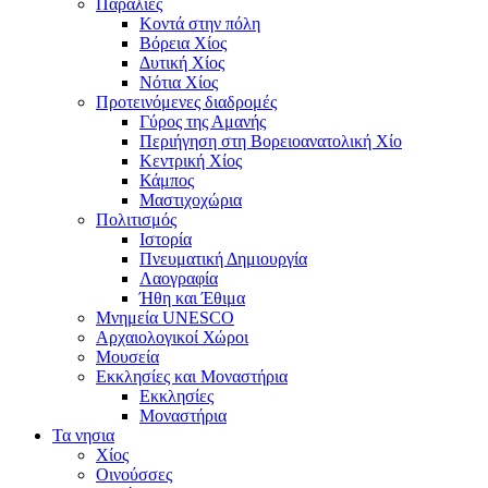
Παραλίες
Κοντά στην πόλη
Βόρεια Χίος
Δυτική Χίος
Νότια Χίος
Προτεινόμενες διαδρομές
Γύρος της Αμανής
Περιήγηση στη Βορειοανατολική Χίο
Κεντρική Χίος
Κάμπος
Μαστιχοχώρια
Πολιτισμός
Ιστορία
Πνευματική Δημιουργία
Λαογραφία
Ήθη και Έθιμα
Μνημεία UNESCO
Αρχαιολογικοί Χώροι
Μουσεία
Εκκλησίες και Μοναστήρια
Εκκλησίες
Μοναστήρια
Τα νησια
Χίος
Οινούσσες