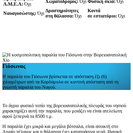
Χωματόδρομος:
Όχι
Φυσική σκιά:
Όχι
Α.Μ.Ε.Α:
Όχι
Δραστηριότητες
Κοντά
Ναυαγοσώστης:
Όχι
στη θάλασσα:
Όχι
σε εστιατόριο:
Όχι
Γιόσωνας
Η παραλία του Γιόσωνα βρίσκεται σε απόσταση έξι (6)
χιλιομέτρων από τα Καρδάμυλα σε κοντινή απόσταση από τη
γνωστή παραλία του Ναγού.
Το άγριο φυσικό τοπίο της βορειοανατολικής πλευράς του νησιού
χαρακτηρίζει αυτή την παραλία, που μοιάζει να είναι ατελείωτη
αφού ξεπερνά τα 8500 τ.μ.
Η παραλία έχει μικρά και μεγάλα βότσαλα, είναι ανοικτή στο
Αιγαίο πέλαγος και η θάλασσα έχει καταπράσινα νερά. Ιδανική