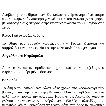
Αναβίωση του εθίμου των Kαρκαλούσων (μασκαρεμένα άτομα
που διακωμωδούν διάφορα γεγονότα) και του Διπλού (δετός χορός
με αυτοσχέδιους στίχους)στην κεντρική πλατεία του Πυργίου στις
19:00.
Άγιος Γεώργιος Συκούσης
Το έθιμο των βουδιών γιορτάζεται την Τυρινή Κυριακή και
συμβολίζει την καρποφορία και την καλή σοδειά του γεωργού.
Λαγκάδα και Καρδάμυλα
Αποκριάτικα πάρτι, παραδοσιακοί χοροί και τοπικοί μεζέδες από
νωρίς το μεσημέρι μέχρι όσο πάει.
Βολισσός
Το έθιμο του Διπλού αναβιώνει κάθε χρόνο στο κεφαλοχώρι των
βορειοχώρων, την πανέμορφη Βολισσό. Όπως συνηθιζόταν από τα
πολύ παλιά χρόνια, την τελευταία Κυριακή της Αποκριάς, όπου τα
γλέντια απογειώνονταν, ανθρώπινες «διπλές» αλυσίδες, με
πλεγμένα χέρια, ξεκινούσαν να τραγουδάνε από όλες τις συνοικίες