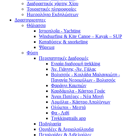
Διαδραστικός χάρτης Χίου
Τουριστικές πληροφορίες
Ημερολόγιο Εκδηλώσεων
Δραστηριοτητες
Θάλασσα
Ιστιοπλοΐα - Yachting
Windsurfing & Kite Canoe – Kayak – SUP
Καταδύσεις & snorkeling
Ψάρεμα
Φύση
Περιπατητικές Διαδρομές
Ενιαία διαδρομή trekking
Άγ. Γιάννης -Άγ. Γάλας
Βολισσός - Κοιλάδα Μαλαγκιώτη -
Παναγία Νερομύλων - Βολισσός
Φαράγγι Καμπιών
Καρδάμυλα - Κάστρο Γριάς
Άγιοι Πατέρες - Νέα Μονή
Αρμόλια - Κάστρο Απολίχνων
Ολύμποι - Μεστά
Φα - Λιθί
Τrekkingtrails app
Ποδηλασία
Ορχιδέες & Αγριολούλουδα
Πεταλούδες & Λιβελούλες