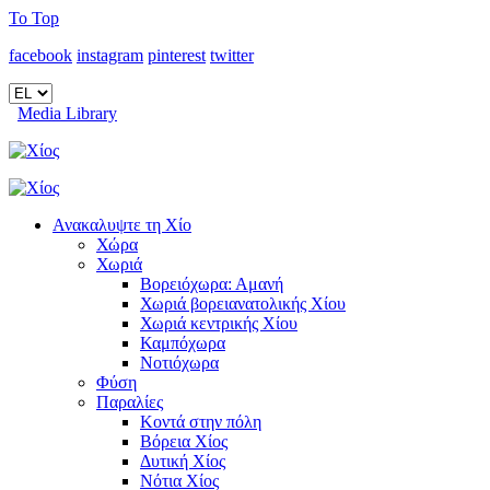
To Top
facebook
instagram
pinterest
twitter
Media Library
Ανακαλυψτε τη Χίο
Χώρα
Χωριά
Βορειόχωρα: Αμανή
Χωριά βορειανατολικής Χίου
Χωριά κεντρικής Χίου
Καμπόχωρα
Νοτιόχωρα
Φύση
Παραλίες
Κοντά στην πόλη
Βόρεια Χίος
Δυτική Χίος
Νότια Χίος