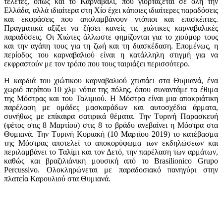
τελετές, όπως και το Καρναβάλι, που γιορτάζεται σε όλη την
Ελλάδα, αλλά ιδιαίτερα στη Χίο έχει κάποιες ιδιαίτερες παραδόσεις
και εκφράσεις που απολαμβάνουν ντόπιοι και επισκέπτες.
Πραγματικά αξίζει να ζήσει κανείς τις χιώτικες καρναβαλικές
παραδόσεις. Οι Χιώτες άλλωστε φημίζονται για το χιούμορ τους
και την αγάπη τους για τη ζωή και τη διασκέδαση. Επομένως, η
περίοδος του καρναβαλιού είναι η κατάλληλη στιγμή για να
εκφραστούν με τον τρόπο που τους ταιριάζει περισσότερο.
Η καρδιά του χιώτικου καρναβαλιού χτυπάει στα Θυμιανά, ένα
χωριό περίπου 10 χλμ νότια της πόλης, όπου συναντάμε τα έθιμα
της Μόστρας και του Ταλιμιού. Η Μόστρα είναι μια αποκριάτικη
παρέλαση με ομάδες μασκαράδων και αυτοσχέδια άρματα,
συνήθως με επίκαιρα σατιρικά θέματα. Την Τυρινή Παρασκευή
(φέτος στις 8 Μαρτίου) στις 8 το βράδυ ανεβαίνει η Μόστρα στα
Θυμιανά. Την Τυρινή Κυριακή (10 Μαρτίου 2019) το κατέβασμα
της Μόστρας αποτελεί το αποκορύφωμα των εκδηλώσεων και
περιλαμβάνει το Ταλίμι και τον Δετό, την παρέλαση των αρμάτων,
καθώς και βραζιλιάνικη μουσική από το Brasilionico Grupo
Percussivo. Ολοκληρώνεται με παραδοσιακό πανηγύρι στην
πλατεία Καρουλιού στα Θυμιανά.