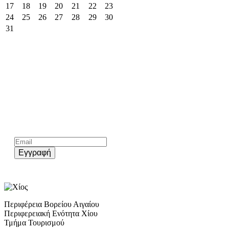
17
18
19
20
21
22
23
24
25
26
27
28
29
30
31
Kάνε εγγραφή στο επίσημο newsletter του chios.gr
Εγγραφή
Περιφέρεια Βορείου Αιγαίου
Περιφερειακή Ενότητα Χίου
Τμήμα Τουρισμού