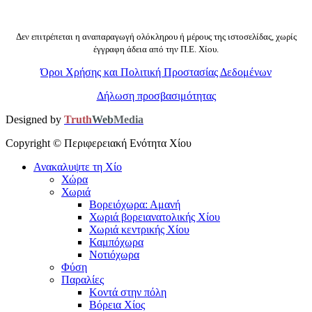
Δεν επιτρέπεται η αναπαραγωγή ολόκληρου ή μέρους της ιστοσελίδας, χωρίς
έγγραφη άδεια από την Π.Ε. Χίου.
Όροι Χρήσης και Πολιτική Προστασίας Δεδομένων
Δήλωση προσβασιμότητας
Designed by
Truth
Web
Media
Copyright ©
Περιφερειακή Ενότητα Χίου
Ανακαλυψτε τη Χίο
Χώρα
Χωριά
Βορειόχωρα: Αμανή
Χωριά βορειανατολικής Χίου
Χωριά κεντρικής Χίου
Καμπόχωρα
Νοτιόχωρα
Φύση
Παραλίες
Κοντά στην πόλη
Βόρεια Χίος