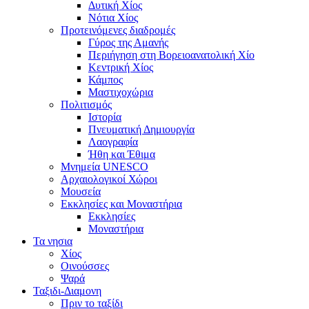
Δυτική Χίος
Νότια Χίος
Προτεινόμενες διαδρομές
Γύρος της Αμανής
Περιήγηση στη Βορειοανατολική Χίο
Κεντρική Χίος
Κάμπος
Μαστιχοχώρια
Πολιτισμός
Ιστορία
Πνευματική Δημιουργία
Λαογραφία
Ήθη και Έθιμα
Μνημεία UNESCO
Αρχαιολογικοί Χώροι
Μουσεία
Εκκλησίες και Μοναστήρια
Εκκλησίες
Μοναστήρια
Τα νησια
Χίος
Οινούσσες
Ψαρά
Ταξιδι-Διαμονη
Πριν το ταξίδι