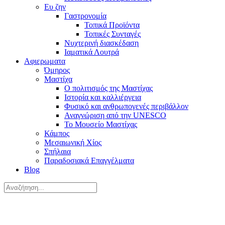
Ευ ζην
Γαστρονομία
Τοπικά Προϊόντα
Τοπικές Συνταγές
Νυχτερινή διασκέδαση
Ιαματικά Λουτρά
Αφιερωματα
Όμηρος
Μαστίχα
Ο πολιτισμός της Μαστίχας
Ιστορία και καλλιέργεια
Φυσικό και ανθρωπογενές περιβάλλον
Αναγνώριση από την UNESCO
Το Μουσείο Μαστίχας
Κάμπος
Μεσαιωνική Χίος
Σπήλαια
Παραδοσιακά Επαγγέλματα
Blog