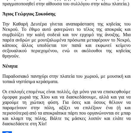
πραγματοποιηθεί στην αίθουσα του συλλόγου στην κάτω πλατεία.)
Άγιος Γεώργιος Συκούσης
Την Καθαρή Δευτέρα γίνεται αναπαράσταση της κηδείας του
Νεκρού. Το έθιμο αυτό φανερώνει το τέλος της αποκριάς και
συμβολίζει την καλή σοδειά και τον ερχομό της άνοιξης. Μια
παρέα ανδρών με μουτζαλωμένα πρόσωπα μεταφέρουν το Νεκρό,
κάποιος άλλος υποδύεται τον παπά και εκφωνεί κείμενο
σεξουαλικού περιεχομένου, ενώ οι ακόλουθοι της κηδείας
θρηνούν.
Νένητα
Παραδοσιακό πανηγύρι στην πλατεία του χωριού, με μουσική και
τοπικά νηστίσιμα κεράσματα.
Οι επιλογές επομένως είναι πολλές, όχι μόνο για να επισκεφθούμε
όμορφα χωριά της Xίου και να διασκεδάσουμε, αλλά και για να
χαρούμε τη χιώτικη φύση. Για όσες και όσους θέλουν να
παραμείνουν στην πόλη, αξίζει να επιλέξουν ένα (ή και
περισσότερα) από τα αποκριάτικα πάρτι που οργανώνονται σε μπαρ
και κλαμπ της πόλης. Βάλτε τις μάσκες λοιπόν και ελάτε να
διασκεδάσετε στη Χίο!