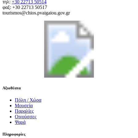
τηλ:
+30 22713 50514
φαξ: +30 22713 50517
tourismos@chios.pvaigaiou.gov.gr
Αξιοθέατα
Πόλη / Χώρα
Μουσεία
Παραλίες
Οινούσσες
Ψαρά
Πληροφορίες