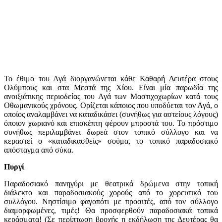
Το έθιμο του Αγά διοργανώνεται κάθε Καθαρή Δευτέρα στους
Ολύμπους και στα Μεστά της Χίου. Είναι μία παρωδία της
ανοιξιάτικης περιοδείας του Αγά των Μαστιχοχωρίων κατά τους
Οθωμανικούς χρόνους. Ορίζεται κάποιος που υποδύεται τον Αγά, ο
οποίος αναλαμβάνει να καταδικάσει (συνήθως για αστείους λόγους)
όποιον χωριανό και επισκέπτη φέρουν μπροστά του. Το πρόστιμο
συνήθως περιλαμβάνει δωρεά στον τοπικό σύλλογο και να
κεραστεί ο «καταδικασθείς» σούμα, το τοπικό παραδοσιακό
απόσταγμα από σύκα.
Πυργί
Παραδοσιακό πανηγύρι με θεατρικά δρώμενα στην τοπική
διάλεκτο και παραδοσιακούς χορούς από το χορευτικό του
συλλόγου. Νηστίσιμο φαγοπότι με προσιτές, από τον σύλλογο
διαμορφωμένες, τιμές! Θα προσφερθούν παραδοσιακά τοπικά
κεράσματα! (Σε περίπτωση βροχής η εκδήλωση της Δευτέρας θα