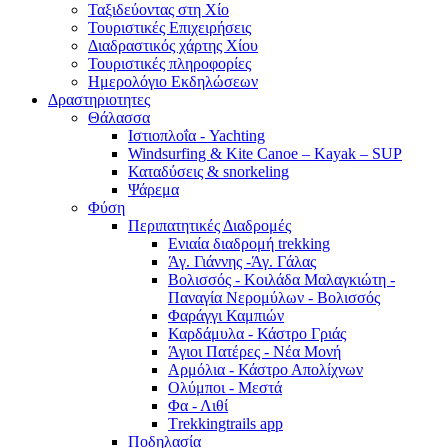
Ταξιδεύοντας στη Χίο
Τουριστικές Επιχειρήσεις
Διαδραστικός χάρτης Χίου
Τουριστικές πληροφορίες
Ημερολόγιο Εκδηλώσεων
Δραστηριοτητες
Θάλασσα
Ιστιοπλοΐα - Yachting
Windsurfing & Kite Canoe – Kayak – SUP
Καταδύσεις & snorkeling
Ψάρεμα
Φύση
Περιπατητικές Διαδρομές
Ενιαία διαδρομή trekking
Άγ. Γιάννης -Άγ. Γάλας
Βολισσός - Κοιλάδα Μαλαγκιώτη -
Παναγία Νερομύλων - Βολισσός
Φαράγγι Καμπιών
Καρδάμυλα - Κάστρο Γριάς
Άγιοι Πατέρες - Νέα Μονή
Αρμόλια - Κάστρο Απολίχνων
Ολύμποι - Μεστά
Φα - Λιθί
Τrekkingtrails app
Ποδηλασία