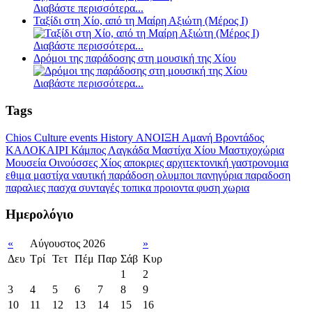
Διαβάστε περισσότερα...
Ταξίδι στη Χίο, από τη Μαίρη Αξιώτη (Μέρος Ι)
Διαβάστε περισσότερα...
Δρόμοι της παράδοσης στη μουσική της Χίου
Διαβάστε περισσότερα...
Tags
Chios
Culture
events
History
ΑΝΟΙΞΗ
Αμανή
Βροντάδος
ΚΑΛΟΚΑΙΡΙ
Κάμπος
Λαγκάδα
Μαστίχα Χίου
Μαστιχοχώρια
Μουσεία
Οινούσσες
Χίος
αποκριες
αρχιτεκτονική
γαστρονομια
εθιμα
μαστίχα
ναυτική παράδοση
ολυμποι
πανηγύρια
παραδοση
παραλιες
πασχα
συνταγές
τοπικα προιοντα
φυση
χωρια
Ημερολόγιο
«
Αύγουστος 2026
»
Δευ
Τρί
Τετ
Πέμ
Παρ
Σάβ
Κυρ
1
2
3
4
5
6
7
8
9
10
11
12
13
14
15
16