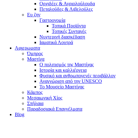
Ορχιδέες & Αγριολούλουδα
Πεταλούδες & Λιβελούλες
Ευ ζην
Γαστρονομία
Τοπικά Προϊόντα
Τοπικές Συνταγές
Νυχτερινή διασκέδαση
Ιαματικά Λουτρά
Αφιερωματα
Όμηρος
Μαστίχα
Ο πολιτισμός της Μαστίχας
Ιστορία και καλλιέργεια
Φυσικό και ανθρωπογενές περιβάλλον
Αναγνώριση από την UNESCO
Το Μουσείο Μαστίχας
Κάμπος
Μεσαιωνική Χίος
Σπήλαια
Παραδοσιακά Επαγγέλματα
Blog