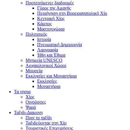
Προτεινόμενες διαδρομές
Γύρος της Αμανής
Περιήγηση στη Βορειοανατολική Χίο
Κεντρική Χίος
Κάμπος
Μαστιχοχώρια
Πολιτισμός
Ιστορία
Πνευματική Δημιουργία
Λαογραφία
Ήθη και Έθιμα
Μνημεία UNESCO
Αρχαιολογικοί Χώροι
Μουσεία
Εκκλησίες και Μοναστήρια
Εκκλησίες
Μοναστήρια
Τα νησια
Χίος
Οινούσσες
Ψαρά
Ταξιδι-Διαμονη
Πριν το ταξίδι
Ταξιδεύοντας στη Χίο
Τουριστικές Επιχειρήσεις