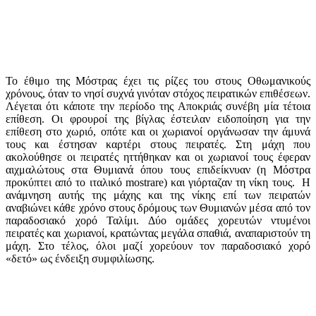
Το έθιμο της Μόστρας έχει τις ρίζες του στους Οθωμανικούς
χρόνους, όταν το νησί συχνά γινόταν στόχος πειρατικών επιθέσεων.
Λέγεται ότι κάποτε την περίοδο της Αποκριάς συνέβη μία τέτοια
επίθεση. Οι φρουροί της βίγλας έστειλαν ειδοποίηση για την
επίθεση στο χωριό, οπότε και οι χωριανοί οργάνωσαν την άμυνά
τους και έστησαν καρτέρι στους πειρατές. Στη μάχη που
ακολούθησε οι πειρατές ηττήθηκαν και οι χωριανοί τους έφεραν
αιχμαλώτους στα Θυμιανά όπου τους επιδείκνυαν (η Μόστρα
προκύπτει από το ιταλικό mostrare) και γιόρταζαν τη νίκη τους. Η
ανάμνηση αυτής της μάχης και της νίκης επί των πειρατών
αναβιώνει κάθε χρόνο στους δρόμους των Θυμιανών μέσα από τον
παραδοσιακό χορό Ταλίμι. Δύο ομάδες χορευτών ντυμένοι
πειρατές και χωριανοί, κρατώντας μεγάλα σπαθιά, αναπαριστούν τη
μάχη. Στο τέλος, όλοι μαζί χορεύουν τον παραδοσιακό χορό
«δετό» ως ένδειξη συμφιλίωσης.