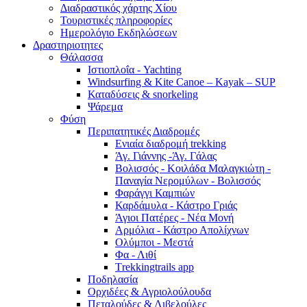
Διαδραστικός χάρτης Χίου
Τουριστικές πληροφορίες
Ημερολόγιο Εκδηλώσεων
Δραστηριοτητες
Θάλασσα
Ιστιοπλοΐα - Yachting
Windsurfing & Kite Canoe – Kayak – SUP
Καταδύσεις & snorkeling
Ψάρεμα
Φύση
Περιπατητικές Διαδρομές
Ενιαία διαδρομή trekking
Άγ. Γιάννης -Άγ. Γάλας
Βολισσός - Κοιλάδα Μαλαγκιώτη -
Παναγία Νερομύλων - Βολισσός
Φαράγγι Καμπιών
Καρδάμυλα - Κάστρο Γριάς
Άγιοι Πατέρες - Νέα Μονή
Αρμόλια - Κάστρο Απολίχνων
Ολύμποι - Μεστά
Φα - Λιθί
Τrekkingtrails app
Ποδηλασία
Ορχιδέες & Αγριολούλουδα
Πεταλούδες & Λιβελούλες