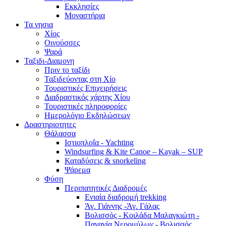
Εκκλησίες
Μοναστήρια
Τα νησια
Χίος
Οινούσσες
Ψαρά
Ταξιδι-Διαμονη
Πριν το ταξίδι
Ταξιδεύοντας στη Χίο
Τουριστικές Επιχειρήσεις
Διαδραστικός χάρτης Χίου
Τουριστικές πληροφορίες
Ημερολόγιο Εκδηλώσεων
Δραστηριοτητες
Θάλασσα
Ιστιοπλοΐα - Yachting
Windsurfing & Kite Canoe – Kayak – SUP
Καταδύσεις & snorkeling
Ψάρεμα
Φύση
Περιπατητικές Διαδρομές
Ενιαία διαδρομή trekking
Άγ. Γιάννης -Άγ. Γάλας
Βολισσός - Κοιλάδα Μαλαγκιώτη -
Παναγία Νερομύλων - Βολισσός