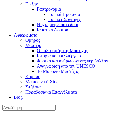
Ευ ζην
Γαστρονομία
Τοπικά Προϊόντα
Τοπικές Συνταγές
Νυχτερινή διασκέδαση
Ιαματικά Λουτρά
Αφιερωματα
Όμηρος
Μαστίχα
Ο πολιτισμός της Μαστίχας
Ιστορία και καλλιέργεια
Φυσικό και ανθρωπογενές περιβάλλον
Αναγνώριση από την UNESCO
Το Μουσείο Μαστίχας
Κάμπος
Μεσαιωνική Χίος
Σπήλαια
Παραδοσιακά Επαγγέλματα
Blog