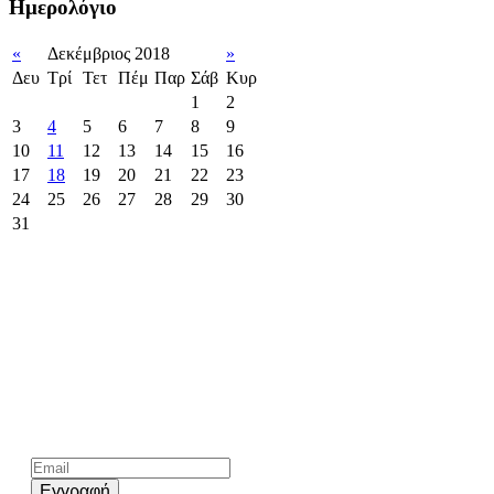
Ημερολόγιο
«
Δεκέμβριος 2018
»
Δευ
Τρί
Τετ
Πέμ
Παρ
Σάβ
Κυρ
1
2
3
4
5
6
7
8
9
10
11
12
13
14
15
16
17
18
19
20
21
22
23
24
25
26
27
28
29
30
31
Kάνε εγγραφή στο επίσημο newsletter του chios.gr
Εγγραφή