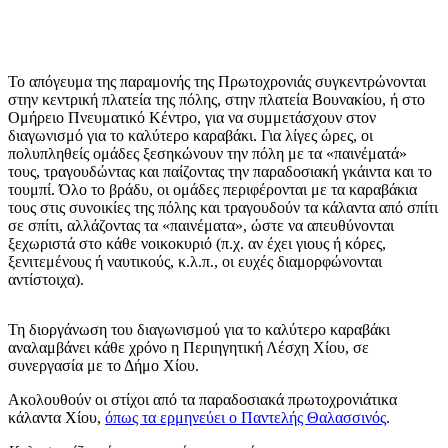
Το απόγευμα της παραμονής της Πρωτοχρονιάς συγκεντρώνονται
στην κεντρική πλατεία της πόλης, στην πλατεία Βουνακίου, ή στο
Ομήρειο Πνευματικό Κέντρο, για να συμμετάσχουν στον
διαγωνισμό για το καλύτερο καραβάκι. Για λίγες ώρες, οι
πολυπληθείς ομάδες ξεσηκώνουν την πόλη με τα «παινέματά»
τους, τραγουδώντας και παίζοντας την παραδοσιακή γκάιντα και το
τουμπί. Όλο το βράδυ, οι ομάδες περιφέρονται με τα καραβάκια
τους στις συνοικίες της πόλης και τραγουδούν τα κάλαντα από σπίτι
σε σπίτι, αλλάζοντας τα «παινέματα», ώστε να απευθύνονται
ξεχωριστά στο κάθε νοικοκυριό (π.χ. αν έχει γιους ή κόρες,
ξενιτεμένους ή ναυτικούς, κ.λ.π., οι ευχές διαμορφώνονται
αντίστοιχα).
Τη διοργάνωση του διαγωνισμού για το καλύτερο καραβάκι
αναλαμβάνει κάθε χρόνο η Περιηγητική Λέσχη Χίου, σε
συνεργασία με το Δήμο Χίου.
Ακολουθούν οι στίχοι από τα παραδοσιακά πρωτοχρονιάτικα
κάλαντα Χίου,
όπως τα ερμηνεύει ο Παντελής Θαλασσινός
.