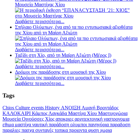
Μουσείο Μαστίχας Χίου
Διαβάστε περισσότερα...
Σπήλαιο Ολύμπων, ένα από τα πιο εντυπωσιακά αξιοθέατα
της Χίου από τη Μαίρη Αξιώτη
Διαβάστε περισσότερα...
Ταξίδι στη Χίο, από τη Μαίρη Αξιώτη (Μέρος Ι)
Διαβάστε περισσότερα...
Δρόμοι της παράδοσης στη μουσική της Χίου
Διαβάστε περισσότερα...
Tags
Chios
Culture
events
History
ΑΝΟΙΞΗ
Αμανή
Βροντάδος
ΚΑΛΟΚΑΙΡΙ
Κάμπος
Λαγκάδα
Μαστίχα Χίου
Μαστιχοχώρια
Μουσεία
Οινούσσες
Χίος
αποκριες
αρχιτεκτονική
γαστρονομια
εθιμα
μαστίχα
ναυτική παράδοση
ολυμποι
πανηγύρια
παραδοση
παραλιες
πασχα
συνταγές
τοπικα προιοντα
φυση
χωρια