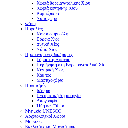
Χωριά βορειανατολικής Χίου
Χωριά κεντρικής Χίου
Καμπόχωρα
Νοτιόχωρα
Φύση
Παραλίες
Κοντά στην πόλη
Βόρεια Χίος
Δυτική Χίος
Νότια Χίος
Προτεινόμενες διαδρομές
Γύρος της Αμανής
Περιήγηση στη Βορειοανατολική Χίο
Κεντρική Χίος
Κάμπος
Μαστιχοχώρια
Πολιτισμός
Ιστορία
Πνευματική Δημιουργία
Λαογραφία
Ήθη και Έθιμα
Μνημεία UNESCO
Αρχαιολογικοί Χώροι
Μουσεία
Εκκλησίες και Μοναστήρια