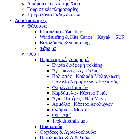
Διαδραστικός χάρτης Χίου
Τουριστικές πληροφορίες
Ημερολόγιο Εκδηλώσεων
Δραστηριοτητες
Θάλασσα
Ιστιοπλοΐα - Yachting
Windsurfing & Kite Canoe – Kayak – SUP
Καταδύσεις & snorkeling
Ψάρεμα
Φύση
Περιπατητικές Διαδρομές
Ενιαία διαδρομή trekking
Άγ. Γιάννης -Άγ. Γάλας
Βολισσός - Κοιλάδα Μαλαγκιώτη -
Παναγία Νερομύλων - Βολισσός
Φαράγγι Καμπιών
Καρδάμυλα - Κάστρο Γριάς
Άγιοι Πατέρες - Νέα Μονή
Αρμόλια - Κάστρο Απολίχνων
Ολύμποι - Μεστά
Φα - Λιθί
Τrekkingtrails app
Ποδηλασία
Ορχιδέες & Αγριολούλουδα
Πεταλούδες & Λιβελούλες