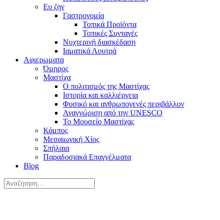
Ευ ζην
Γαστρονομία
Τοπικά Προϊόντα
Τοπικές Συνταγές
Νυχτερινή διασκέδαση
Ιαματικά Λουτρά
Αφιερωματα
Όμηρος
Μαστίχα
Ο πολιτισμός της Μαστίχας
Ιστορία και καλλιέργεια
Φυσικό και ανθρωπογενές περιβάλλον
Αναγνώριση από την UNESCO
Το Μουσείο Μαστίχας
Κάμπος
Μεσαιωνική Χίος
Σπήλαια
Παραδοσιακά Επαγγέλματα
Blog