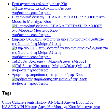
Γιατί αγαπώ τα καλοκαίρια στη Χίο
Διαβάστε περισσότερα...
Η περιοδική έκθεση “ΕΠΑΝΑCΥΣΤΑΣΗ ’21: ΧΙΟΣ” στο
Μουσείο Μαστίχας Χίου
Διαβάστε περισσότερα...
Σπήλαιο Ολύμπων, ένα από τα πιο εντυπωσιακά αξιοθέατα
της Χίου από τη Μαίρη Αξιώτη
Διαβάστε περισσότερα...
Ταξίδι στη Χίο, από τη Μαίρη Αξιώτη (Μέρος Ι)
Διαβάστε περισσότερα...
Δρόμοι της παράδοσης στη μουσική της Χίου
Διαβάστε περισσότερα...
Tags
Chios
Culture
events
History
ΑΝΟΙΞΗ
Αμανή
Βροντάδος
ΚΑΛΟΚΑΙΡΙ
Κάμπος
Λαγκάδα
Μαστίχα Χίου
Μαστιχοχώρια