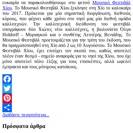
ευκαιρία να παρακολουθήσουμε στο φετινό
Μουσικό Φεστιβάλ
Χίου
. Το Μουσικό Φεστιβάλ Χίου ξεκίνησε στη Χίο το καλοκαίρι
του 2017. Πρόκειται για μία σημαντική διοργάνωση, διεθνούς
κύρους, που φέρνει κάθε χρόνο στο νησί μας μία διεθνή ομάδα
καλλιτεχνών. Την καλλιτεχνική διεύθυνση του φεστιβάλ
υπογράφουν δύο Χιώτες νέοι καλλιτέχνες, η βιολονίστα Όλγα
Holdorff - Μυριαγκού και ο συνθέτης Λευτέρης Βενιάδης. Το
Μουσικό Φεστιβάλ προετοιμάζεται για την τρίτη του έκδοση, που
θα πραγματοποιηθεί στη Χίο από 2 ως 10 Αυγούστου. Το Μουσικό
Φεστιβάλ Χίου, έχει επιτύχει τον σκοπό του, καθώς αποτελεί
πλέον έναν θεσμό - σημείο αναφοράς για το νησί της Χίου, που όχι
μόνο αποτελεί πόλο έλξης για τους επισκέπτες, αλλά ωφελεί
έμπρακτα και τους μόνιμους κατοίκους.
Facebook
Twitter
Pinterest
Διαβάστε περισσότερα...
Share
Πρόσφατα άρθρα