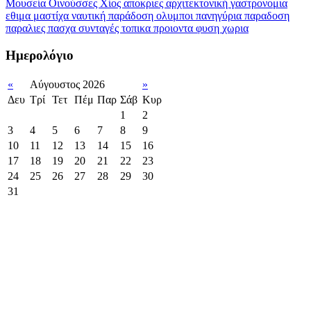
Μουσεία
Οινούσσες
Χίος
αποκριες
αρχιτεκτονική
γαστρονομια
εθιμα
μαστίχα
ναυτική παράδοση
ολυμποι
πανηγύρια
παραδοση
παραλιες
πασχα
συνταγές
τοπικα προιοντα
φυση
χωρια
Ημερολόγιο
«
Αύγουστος 2026
»
Δευ
Τρί
Τετ
Πέμ
Παρ
Σάβ
Κυρ
1
2
3
4
5
6
7
8
9
10
11
12
13
14
15
16
17
18
19
20
21
22
23
24
25
26
27
28
29
30
31