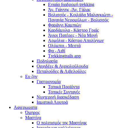
Ενιαία διαδρομή trekking
Άγ. Γιάννης -Άγ. Γάλας
Βολισσός - Κοιλάδα Μαλαγκιώτη -
Παναγία Νερομύλων - Βολισσός
Φαράγγι Καμπιών
Καρδάμυλα - Κάστρο Γριάς
Άγιοι Πατέρες - Νέα Μονή
Αρμόλια - Κάστρο Απολίχνων
Ολύμποι - Μεστά
Φα - Λιθί
Τrekkingtrails app
Ποδηλασία
Ορχιδέες & Αγριολούλουδα
Πεταλούδες & Λιβελούλες
Ευ ζην
Γαστρονομία
Τοπικά Προϊόντα
Τοπικές Συνταγές
Νυχτερινή διασκέδαση
Ιαματικά Λουτρά
Αφιερωματα
Όμηρος
Μαστίχα
Ο πολιτισμός της Μαστίχας
Ιστορία και καλλιέργεια