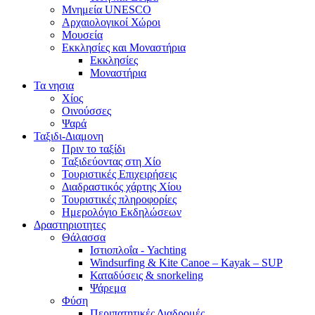
Μνημεία UNESCO
Αρχαιολογικοί Χώροι
Μουσεία
Εκκλησίες και Μοναστήρια
Εκκλησίες
Μοναστήρια
Τα νησια
Χίος
Οινούσσες
Ψαρά
Ταξιδι-Διαμονη
Πριν το ταξίδι
Ταξιδεύοντας στη Χίο
Τουριστικές Επιχειρήσεις
Διαδραστικός χάρτης Χίου
Τουριστικές πληροφορίες
Ημερολόγιο Εκδηλώσεων
Δραστηριοτητες
Θάλασσα
Ιστιοπλοΐα - Yachting
Windsurfing & Kite Canoe – Kayak – SUP
Καταδύσεις & snorkeling
Ψάρεμα
Φύση
Περιπατητικές Διαδρομές