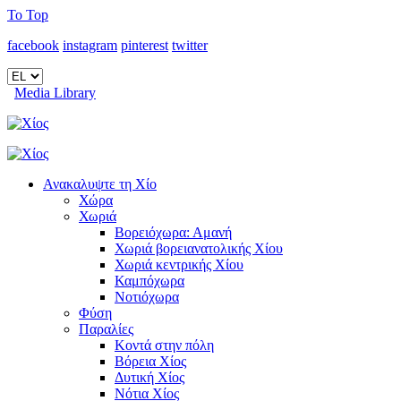
To Top
facebook
instagram
pinterest
twitter
Media Library
Ανακαλυψτε τη Χίο
Χώρα
Χωριά
Βορειόχωρα: Αμανή
Χωριά βορειανατολικής Χίου
Χωριά κεντρικής Χίου
Καμπόχωρα
Νοτιόχωρα
Φύση
Παραλίες
Κοντά στην πόλη
Βόρεια Χίος
Δυτική Χίος
Νότια Χίος