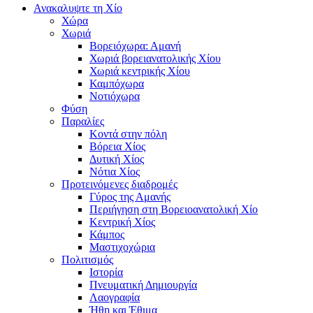
Ανακαλυψτε τη Χίο
Χώρα
Χωριά
Βορειόχωρα: Αμανή
Χωριά βορειανατολικής Χίου
Χωριά κεντρικής Χίου
Καμπόχωρα
Νοτιόχωρα
Φύση
Παραλίες
Κοντά στην πόλη
Βόρεια Χίος
Δυτική Χίος
Νότια Χίος
Προτεινόμενες διαδρομές
Γύρος της Αμανής
Περιήγηση στη Βορειοανατολική Χίο
Κεντρική Χίος
Κάμπος
Μαστιχοχώρια
Πολιτισμός
Ιστορία
Πνευματική Δημιουργία
Λαογραφία
Ήθη και Έθιμα