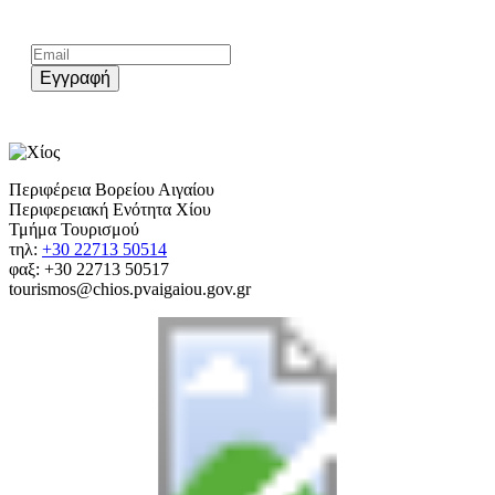
Kάνε εγγραφή στο επίσημο newsletter του chios.gr
Εγγραφή
Περιφέρεια Βορείου Αιγαίου
Περιφερειακή Ενότητα Χίου
Τμήμα Τουρισμού
τηλ:
+30 22713 50514
φαξ: +30 22713 50517
tourismos@chios.pvaigaiou.gov.gr