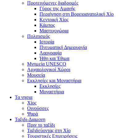
Προτεινόμενες διαδρομές
Γύρος της Αμανής
Περιήγηση στη Βορειοανατολική Χίο
Κεντρική Χίος
Κάμπος
Μαστιχοχώρια
Πολιτισμός
Ιστορία
Πνευματική Δημιουργία
Λαογραφία
Ήθη και Έθιμα
Μνημεία UNESCO
Αρχαιολογικοί Χώροι
Μουσεία
Εκκλησίες και Μοναστήρια
Εκκλησίες
Μοναστήρια
Τα νησια
Χίος
Οινούσσες
Ψαρά
Ταξιδι-Διαμονη
Πριν το ταξίδι
Ταξιδεύοντας στη Χίο
Τουριστικές Επιχειρήσεις