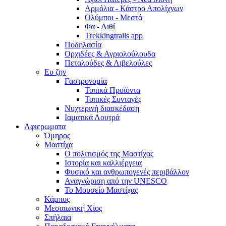
Αρμόλια - Κάστρο Απολίχνων
Ολύμποι - Μεστά
Φα - Λιθί
Τrekkingtrails app
Ποδηλασία
Ορχιδέες & Αγριολούλουδα
Πεταλούδες & Λιβελούλες
Ευ ζην
Γαστρονομία
Τοπικά Προϊόντα
Τοπικές Συνταγές
Νυχτερινή διασκέδαση
Ιαματικά Λουτρά
Αφιερωματα
Όμηρος
Μαστίχα
Ο πολιτισμός της Μαστίχας
Ιστορία και καλλιέργεια
Φυσικό και ανθρωπογενές περιβάλλον
Αναγνώριση από την UNESCO
Το Μουσείο Μαστίχας
Κάμπος
Μεσαιωνική Χίος
Σπήλαια