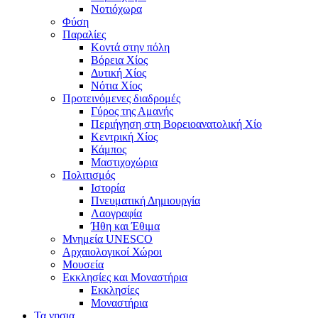
Νοτιόχωρα
Φύση
Παραλίες
Κοντά στην πόλη
Βόρεια Χίος
Δυτική Χίος
Νότια Χίος
Προτεινόμενες διαδρομές
Γύρος της Αμανής
Περιήγηση στη Βορειοανατολική Χίο
Κεντρική Χίος
Κάμπος
Μαστιχοχώρια
Πολιτισμός
Ιστορία
Πνευματική Δημιουργία
Λαογραφία
Ήθη και Έθιμα
Μνημεία UNESCO
Αρχαιολογικοί Χώροι
Μουσεία
Εκκλησίες και Μοναστήρια
Εκκλησίες
Μοναστήρια
Τα νησια