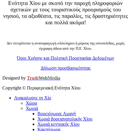
Ενότητα Χίου με σκοπό την παροχή πληροφοριών
σχετικών με τους τουριστικούς προορισμούς του
νησιού, τα αξιοθέατα, τις παραλίες, τις δραστηριότητες
και πολλά ακόμα!
Δεν επιτρέπεται η αναπαραγωγή ολόκληρου ή μέρους της ιστοσελίδας, χωρίς
έγγραφη άδεια από την Π.Ε. Χίου.
Όροι Χρήσης και Πολιτική Προστασίας Δεδομένων
Δήλωση προσβασιμότητας
Designed by
Truth
Web
Media
Copyright ©
Περιφερειακή Ενότητα Χίου
Ανακαλυψτε τη Χίο
Χώρα
Χωριά
Βορειόχωρα: Αμανή
Χωριά βορειανατολικής Χίου
Χωριά κεντρικής Χίου
Καμπόχωρα