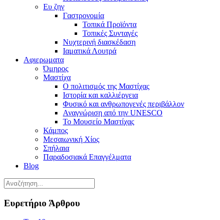
Ευ ζην
Γαστρονομία
Τοπικά Προϊόντα
Τοπικές Συνταγές
Νυχτερινή διασκέδαση
Ιαματικά Λουτρά
Αφιερωματα
Όμηρος
Μαστίχα
Ο πολιτισμός της Μαστίχας
Ιστορία και καλλιέργεια
Φυσικό και ανθρωπογενές περιβάλλον
Αναγνώριση από την UNESCO
Το Μουσείο Μαστίχας
Κάμπος
Μεσαιωνική Χίος
Σπήλαια
Παραδοσιακά Επαγγέλματα
Blog
Ευρετήριο Άρθρου