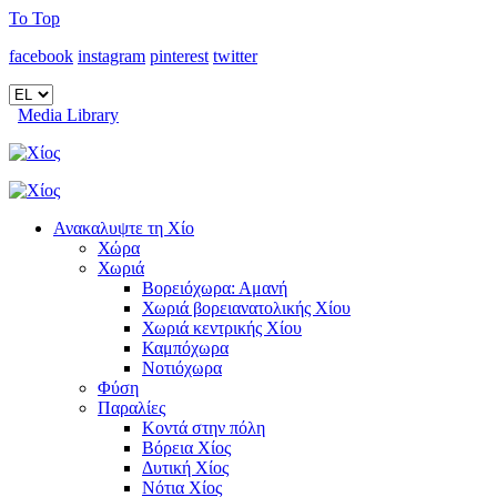
To Top
facebook
instagram
pinterest
twitter
Media Library
Ανακαλυψτε τη Χίο
Χώρα
Χωριά
Βορειόχωρα: Αμανή
Χωριά βορειανατολικής Χίου
Χωριά κεντρικής Χίου
Καμπόχωρα
Νοτιόχωρα
Φύση
Παραλίες
Κοντά στην πόλη
Βόρεια Χίος
Δυτική Χίος
Νότια Χίος