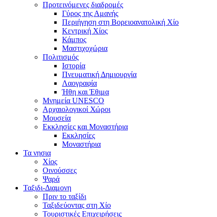
Προτεινόμενες διαδρομές
Γύρος της Αμανής
Περιήγηση στη Βορειοανατολική Χίο
Κεντρική Χίος
Κάμπος
Μαστιχοχώρια
Πολιτισμός
Ιστορία
Πνευματική Δημιουργία
Λαογραφία
Ήθη και Έθιμα
Μνημεία UNESCO
Αρχαιολογικοί Χώροι
Μουσεία
Εκκλησίες και Μοναστήρια
Εκκλησίες
Μοναστήρια
Τα νησια
Χίος
Οινούσσες
Ψαρά
Ταξιδι-Διαμονη
Πριν το ταξίδι
Ταξιδεύοντας στη Χίο
Τουριστικές Επιχειρήσεις