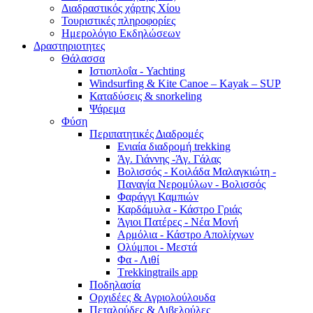
Διαδραστικός χάρτης Χίου
Τουριστικές πληροφορίες
Ημερολόγιο Εκδηλώσεων
Δραστηριοτητες
Θάλασσα
Ιστιοπλοΐα - Yachting
Windsurfing & Kite Canoe – Kayak – SUP
Καταδύσεις & snorkeling
Ψάρεμα
Φύση
Περιπατητικές Διαδρομές
Ενιαία διαδρομή trekking
Άγ. Γιάννης -Άγ. Γάλας
Βολισσός - Κοιλάδα Μαλαγκιώτη -
Παναγία Νερομύλων - Βολισσός
Φαράγγι Καμπιών
Καρδάμυλα - Κάστρο Γριάς
Άγιοι Πατέρες - Νέα Μονή
Αρμόλια - Κάστρο Απολίχνων
Ολύμποι - Μεστά
Φα - Λιθί
Τrekkingtrails app
Ποδηλασία
Ορχιδέες & Αγριολούλουδα
Πεταλούδες & Λιβελούλες