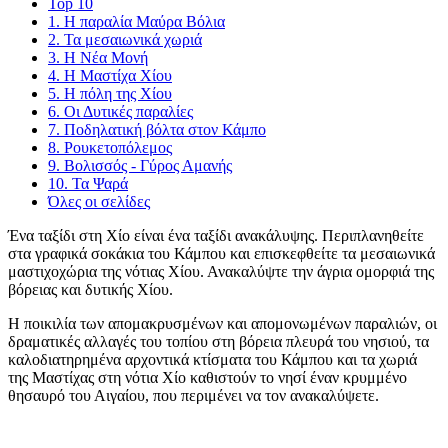
Top 10
1. Η παραλία Μαύρα Βόλια
2. Τα μεσαιωνικά χωριά
3. Η Νέα Μονή
4. Η Μαστίχα Χίου
5. Η πόλη της Χίου
6. Οι Δυτικές παραλίες
7. Ποδηλατική βόλτα στον Κάμπο
8. Ρουκετοπόλεμος
9. Βολισσός - Γύρος Αμανής
10. Τα Ψαρά
Όλες οι σελίδες
Ένα ταξίδι στη Χίο είναι ένα ταξίδι ανακάλυψης. Περιπλανηθείτε
στα γραφικά σοκάκια του Κάμπου και επισκεφθείτε τα μεσαιωνικά
μαστιχοχώρια της νότιας Χίου. Ανακαλύψτε την άγρια ομορφιά της
βόρειας και δυτικής Χίου.
Η ποικιλία των απομακρυσμένων και απομονωμένων παραλιών, οι
δραματικές αλλαγές του τοπίου στη βόρεια πλευρά του νησιού, τα
καλοδιατηρημένα αρχοντικά κτίσματα του Κάμπου και τα χωριά
της Μαστίχας στη νότια Χίο καθιστούν το νησί έναν κρυμμένο
θησαυρό του Αιγαίου, που περιμένει να τον ανακαλύψετε.