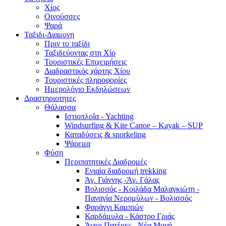
Χίος
Οινούσσες
Ψαρά
Ταξιδι-Διαμονη
Πριν το ταξίδι
Ταξιδεύοντας στη Χίο
Τουριστικές Επιχειρήσεις
Διαδραστικός χάρτης Χίου
Τουριστικές πληροφορίες
Ημερολόγιο Εκδηλώσεων
Δραστηριοτητες
Θάλασσα
Ιστιοπλοΐα - Yachting
Windsurfing & Kite Canoe – Kayak – SUP
Καταδύσεις & snorkeling
Ψάρεμα
Φύση
Περιπατητικές Διαδρομές
Ενιαία διαδρομή trekking
Άγ. Γιάννης -Άγ. Γάλας
Βολισσός - Κοιλάδα Μαλαγκιώτη -
Παναγία Νερομύλων - Βολισσός
Φαράγγι Καμπιών
Καρδάμυλα - Κάστρο Γριάς
Άγιοι Πατέρες - Νέα Μονή