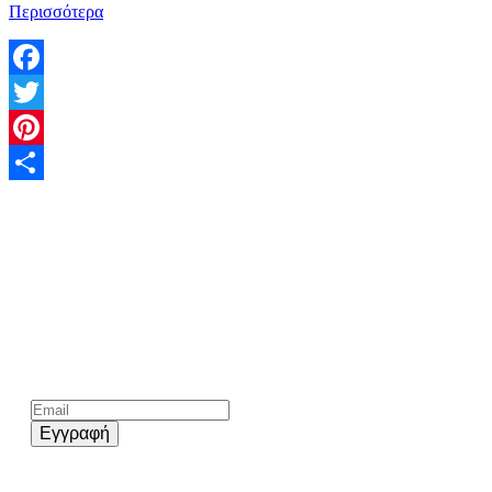
Περισσότερα
Facebook
Twitter
Pinterest
Share
Kάνε εγγραφή στο επίσημο newsletter του chios.gr
Εγγραφή