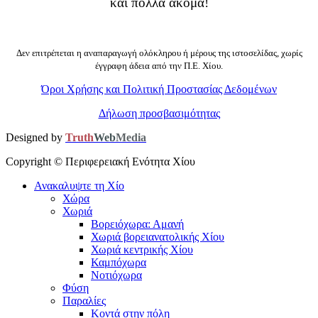
και πολλά ακόμα!
Δεν επιτρέπεται η αναπαραγωγή ολόκληρου ή μέρους της ιστοσελίδας, χωρίς
έγγραφη άδεια από την Π.Ε. Χίου.
Όροι Χρήσης και Πολιτική Προστασίας Δεδομένων
Δήλωση προσβασιμότητας
Designed by
Truth
Web
Media
Copyright ©
Περιφερειακή Ενότητα Χίου
Ανακαλυψτε τη Χίο
Χώρα
Χωριά
Βορειόχωρα: Αμανή
Χωριά βορειανατολικής Χίου
Χωριά κεντρικής Χίου
Καμπόχωρα
Νοτιόχωρα
Φύση
Παραλίες
Κοντά στην πόλη