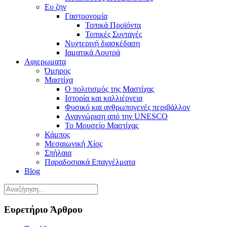
Ευ ζην
Γαστρονομία
Τοπικά Προϊόντα
Τοπικές Συνταγές
Νυχτερινή διασκέδαση
Ιαματικά Λουτρά
Αφιερωματα
Όμηρος
Μαστίχα
Ο πολιτισμός της Μαστίχας
Ιστορία και καλλιέργεια
Φυσικό και ανθρωπογενές περιβάλλον
Αναγνώριση από την UNESCO
Το Μουσείο Μαστίχας
Κάμπος
Μεσαιωνική Χίος
Σπήλαια
Παραδοσιακά Επαγγέλματα
Blog
Ευρετήριο Άρθρου