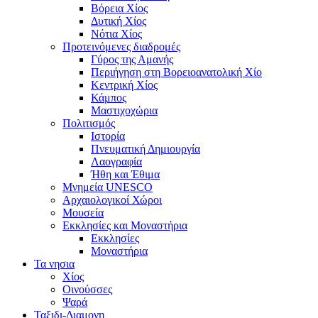
Βόρεια Χίος
Δυτική Χίος
Νότια Χίος
Προτεινόμενες διαδρομές
Γύρος της Αμανής
Περιήγηση στη Βορειοανατολική Χίο
Κεντρική Χίος
Κάμπος
Μαστιχοχώρια
Πολιτισμός
Ιστορία
Πνευματική Δημιουργία
Λαογραφία
Ήθη και Έθιμα
Μνημεία UNESCO
Αρχαιολογικοί Χώροι
Μουσεία
Εκκλησίες και Μοναστήρια
Εκκλησίες
Μοναστήρια
Τα νησια
Χίος
Οινούσσες
Ψαρά
Ταξιδι-Διαμονη