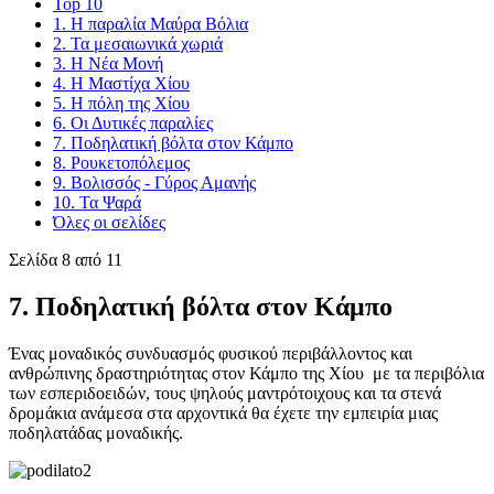
Top 10
1. Η παραλία Μαύρα Βόλια
2. Τα μεσαιωνικά χωριά
3. Η Νέα Μονή
4. Η Μαστίχα Χίου
5. Η πόλη της Χίου
6. Οι Δυτικές παραλίες
7. Ποδηλατική βόλτα στον Κάμπο
8. Ρουκετοπόλεμος
9. Βολισσός - Γύρος Αμανής
10. Τα Ψαρά
Όλες οι σελίδες
Σελίδα 8 από 11
7. Ποδηλατική βόλτα στον Κάμπο
Ένας μοναδικός συνδυασμός φυσικού περιβάλλοντος και
ανθρώπινης δραστηριότητας στον Κάμπο της Χίου με τα περιβόλια
των εσπεριδοειδών, τους ψηλούς μαντρότοιχους και τα στενά
δρομάκια ανάμεσα στα αρχοντικά θα έχετε την εμπειρία μιας
ποδηλατάδας μοναδικής.