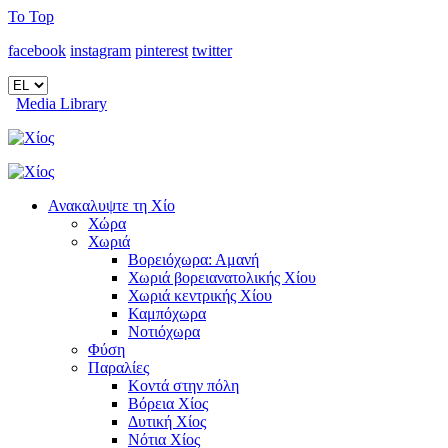
To Top
facebook
instagram
pinterest
twitter
Media Library
Ανακαλυψτε τη Χίο
Χώρα
Χωριά
Βορειόχωρα: Αμανή
Χωριά βορειανατολικής Χίου
Χωριά κεντρικής Χίου
Καμπόχωρα
Νοτιόχωρα
Φύση
Παραλίες
Κοντά στην πόλη
Βόρεια Χίος
Δυτική Χίος
Νότια Χίος