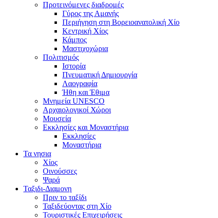
Προτεινόμενες διαδρομές
Γύρος της Αμανής
Περιήγηση στη Βορειοανατολική Χίο
Κεντρική Χίος
Κάμπος
Μαστιχοχώρια
Πολιτισμός
Ιστορία
Πνευματική Δημιουργία
Λαογραφία
Ήθη και Έθιμα
Μνημεία UNESCO
Αρχαιολογικοί Χώροι
Μουσεία
Εκκλησίες και Μοναστήρια
Εκκλησίες
Μοναστήρια
Τα νησια
Χίος
Οινούσσες
Ψαρά
Ταξιδι-Διαμονη
Πριν το ταξίδι
Ταξιδεύοντας στη Χίο
Τουριστικές Επιχειρήσεις