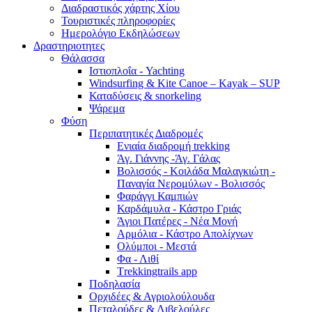
Διαδραστικός χάρτης Χίου
Τουριστικές πληροφορίες
Ημερολόγιο Εκδηλώσεων
Δραστηριοτητες
Θάλασσα
Ιστιοπλοΐα - Yachting
Windsurfing & Kite Canoe – Kayak – SUP
Καταδύσεις & snorkeling
Ψάρεμα
Φύση
Περιπατητικές Διαδρομές
Ενιαία διαδρομή trekking
Άγ. Γιάννης -Άγ. Γάλας
Βολισσός - Κοιλάδα Μαλαγκιώτη -
Παναγία Νερομύλων - Βολισσός
Φαράγγι Καμπιών
Καρδάμυλα - Κάστρο Γριάς
Άγιοι Πατέρες - Νέα Μονή
Αρμόλια - Κάστρο Απολίχνων
Ολύμποι - Μεστά
Φα - Λιθί
Τrekkingtrails app
Ποδηλασία
Ορχιδέες & Αγριολούλουδα
Πεταλούδες & Λιβελούλες