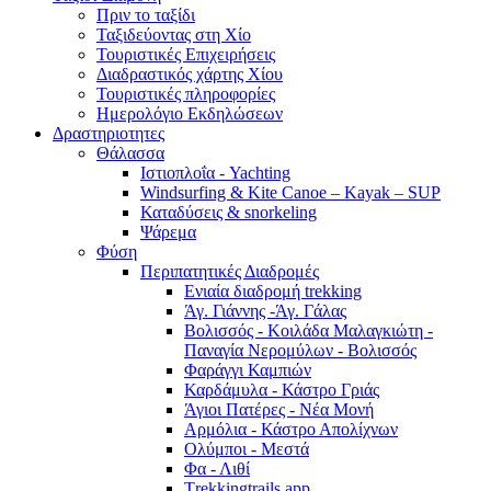
Πριν το ταξίδι
Ταξιδεύοντας στη Χίο
Τουριστικές Επιχειρήσεις
Διαδραστικός χάρτης Χίου
Τουριστικές πληροφορίες
Ημερολόγιο Εκδηλώσεων
Δραστηριοτητες
Θάλασσα
Ιστιοπλοΐα - Yachting
Windsurfing & Kite Canoe – Kayak – SUP
Καταδύσεις & snorkeling
Ψάρεμα
Φύση
Περιπατητικές Διαδρομές
Ενιαία διαδρομή trekking
Άγ. Γιάννης -Άγ. Γάλας
Βολισσός - Κοιλάδα Μαλαγκιώτη -
Παναγία Νερομύλων - Βολισσός
Φαράγγι Καμπιών
Καρδάμυλα - Κάστρο Γριάς
Άγιοι Πατέρες - Νέα Μονή
Αρμόλια - Κάστρο Απολίχνων
Ολύμποι - Μεστά
Φα - Λιθί
Τrekkingtrails app