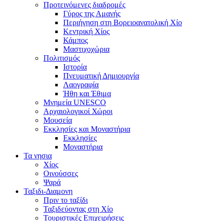
Προτεινόμενες διαδρομές
Γύρος της Αμανής
Περιήγηση στη Βορειοανατολική Χίο
Κεντρική Χίος
Κάμπος
Μαστιχοχώρια
Πολιτισμός
Ιστορία
Πνευματική Δημιουργία
Λαογραφία
Ήθη και Έθιμα
Μνημεία UNESCO
Αρχαιολογικοί Χώροι
Μουσεία
Εκκλησίες και Μοναστήρια
Εκκλησίες
Μοναστήρια
Τα νησια
Χίος
Οινούσσες
Ψαρά
Ταξιδι-Διαμονη
Πριν το ταξίδι
Ταξιδεύοντας στη Χίο
Τουριστικές Επιχειρήσεις