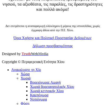
νησιού, τα αξιοθέατα, τις παραλίες, τις δραστηριότητες
και πολλά ακόμα!
Δεν επιτρέπεται η αναπαραγωγή ολόκληρου ή μέρους της ιστοσελίδας, χωρίς
έγγραφη άδεια από την Π.Ε. Χίου.
Όροι Χρήσης και Πολιτική Προστασίας Δεδομένων
Δήλωση προσβασιμότητας
Designed by
Truth
Web
Media
Copyright ©
Περιφερειακή Ενότητα Χίου
Ανακαλυψτε τη Χίο
Χώρα
Χωριά
Βορειόχωρα: Αμανή
Χωριά βορειανατολικής Χίου
Χωριά κεντρικής Χίου
Καμπόχωρα
Νοτιόχωρα
Φύση