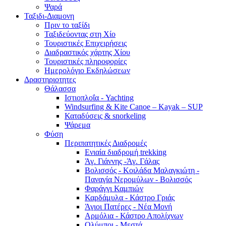
Ψαρά
Ταξιδι-Διαμονη
Πριν το ταξίδι
Ταξιδεύοντας στη Χίο
Τουριστικές Επιχειρήσεις
Διαδραστικός χάρτης Χίου
Τουριστικές πληροφορίες
Ημερολόγιο Εκδηλώσεων
Δραστηριοτητες
Θάλασσα
Ιστιοπλοΐα - Yachting
Windsurfing & Kite Canoe – Kayak – SUP
Καταδύσεις & snorkeling
Ψάρεμα
Φύση
Περιπατητικές Διαδρομές
Ενιαία διαδρομή trekking
Άγ. Γιάννης -Άγ. Γάλας
Βολισσός - Κοιλάδα Μαλαγκιώτη -
Παναγία Νερομύλων - Βολισσός
Φαράγγι Καμπιών
Καρδάμυλα - Κάστρο Γριάς
Άγιοι Πατέρες - Νέα Μονή
Αρμόλια - Κάστρο Απολίχνων
Ολύμποι - Μεστά