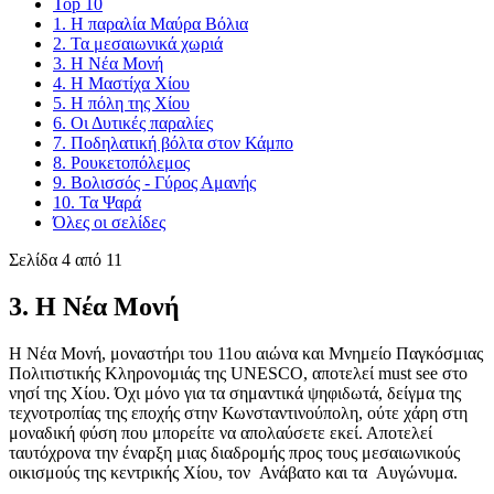
Top 10
1. Η παραλία Μαύρα Βόλια
2. Τα μεσαιωνικά χωριά
3. Η Νέα Μονή
4. Η Μαστίχα Χίου
5. Η πόλη της Χίου
6. Οι Δυτικές παραλίες
7. Ποδηλατική βόλτα στον Κάμπο
8. Ρουκετοπόλεμος
9. Βολισσός - Γύρος Αμανής
10. Τα Ψαρά
Όλες οι σελίδες
Σελίδα 4 από 11
3. Η Νέα Μονή
Η Νέα Μονή, μοναστήρι του 11ου αιώνα και Μνημείο Παγκόσμιας
Πολιτιστικής Κληρονομιάς της UNESCO, αποτελεί must see στο
νησί της Χίου. Όχι μόνο για τα σημαντικά ψηφιδωτά, δείγμα της
τεχνοτροπίας της εποχής στην Κωνσταντινούπολη, ούτε χάρη στη
μοναδική φύση που μπορείτε να απολαύσετε εκεί. Αποτελεί
ταυτόχρονα την έναρξη μιας διαδρομής προς τους μεσαιωνικούς
οικισμούς της κεντρικής Χίου, τον Ανάβατο και τα Αυγώνυμα.