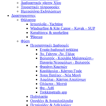
Διαδραστικός χάρτης Χίου
Τουριστικές πληροφορίες
Ημερολόγιο Εκδηλώσεων
Δραστηριοτητες
Θάλασσα
Ιστιοπλοΐα - Yachting
Windsurfing & Kite Canoe – Kayak – SUP
Καταδύσεις & snorkeling
Ψάρεμα
Φύση
Περιπατητικές Διαδρομές
Ενιαία διαδρομή trekking
Άγ. Γιάννης -Άγ. Γάλας
Βολισσός - Κοιλάδα Μαλαγκιώτη -
Παναγία Νερομύλων - Βολισσός
Φαράγγι Καμπιών
Καρδάμυλα - Κάστρο Γριάς
Άγιοι Πατέρες - Νέα Μονή
Αρμόλια - Κάστρο Απολίχνων
Ολύμποι - Μεστά
Φα - Λιθί
Τrekkingtrails app
Ποδηλασία
Ορχιδέες & Αγριολούλουδα
Πεταλούδες & Λιβελούλες