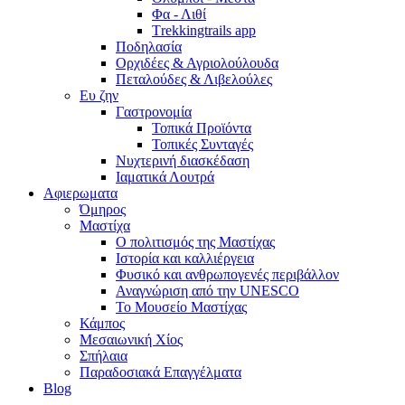
Φα - Λιθί
Τrekkingtrails app
Ποδηλασία
Ορχιδέες & Αγριολούλουδα
Πεταλούδες & Λιβελούλες
Ευ ζην
Γαστρονομία
Τοπικά Προϊόντα
Τοπικές Συνταγές
Νυχτερινή διασκέδαση
Ιαματικά Λουτρά
Αφιερωματα
Όμηρος
Μαστίχα
Ο πολιτισμός της Μαστίχας
Ιστορία και καλλιέργεια
Φυσικό και ανθρωπογενές περιβάλλον
Αναγνώριση από την UNESCO
Το Μουσείο Μαστίχας
Κάμπος
Μεσαιωνική Χίος
Σπήλαια
Παραδοσιακά Επαγγέλματα
Blog