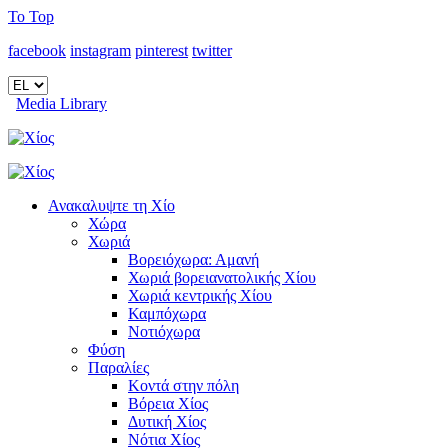
To Top
facebook
instagram
pinterest
twitter
Media Library
Ανακαλυψτε τη Χίο
Χώρα
Χωριά
Βορειόχωρα: Αμανή
Χωριά βορειανατολικής Χίου
Χωριά κεντρικής Χίου
Καμπόχωρα
Νοτιόχωρα
Φύση
Παραλίες
Κοντά στην πόλη
Βόρεια Χίος
Δυτική Χίος
Νότια Χίος