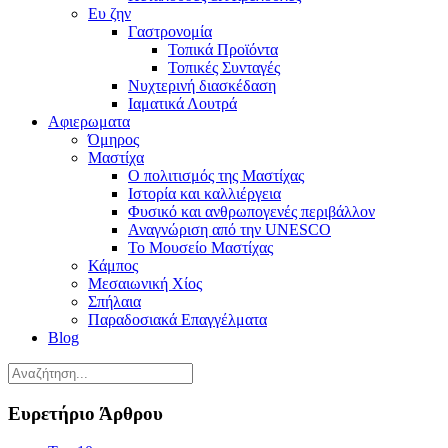
Ευ ζην
Γαστρονομία
Τοπικά Προϊόντα
Τοπικές Συνταγές
Νυχτερινή διασκέδαση
Ιαματικά Λουτρά
Αφιερωματα
Όμηρος
Μαστίχα
Ο πολιτισμός της Μαστίχας
Ιστορία και καλλιέργεια
Φυσικό και ανθρωπογενές περιβάλλον
Αναγνώριση από την UNESCO
Το Μουσείο Μαστίχας
Κάμπος
Μεσαιωνική Χίος
Σπήλαια
Παραδοσιακά Επαγγέλματα
Blog
Ευρετήριο Άρθρου