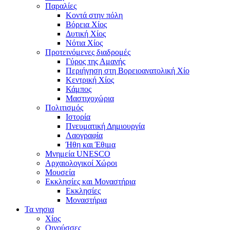
Παραλίες
Κοντά στην πόλη
Βόρεια Χίος
Δυτική Χίος
Νότια Χίος
Προτεινόμενες διαδρομές
Γύρος της Αμανής
Περιήγηση στη Βορειοανατολική Χίο
Κεντρική Χίος
Κάμπος
Μαστιχοχώρια
Πολιτισμός
Ιστορία
Πνευματική Δημιουργία
Λαογραφία
Ήθη και Έθιμα
Μνημεία UNESCO
Αρχαιολογικοί Χώροι
Μουσεία
Εκκλησίες και Μοναστήρια
Εκκλησίες
Μοναστήρια
Τα νησια
Χίος
Οινούσσες